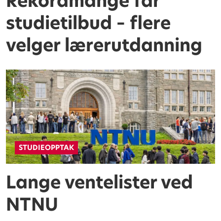
Rekordmange får
studietilbud – flere
velger lærerutdanning
STUDIEOPPTAK
Lange ventelister ved
NTNU