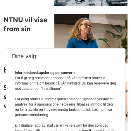
NTNU vil vise
fram sin
Dine valg:
bærekraftighet
Informasjonskapsler og personvern
For å gi deg relevante annonser på vårt nettsted bruker vi
informasjon fra ditt besøk på vårt nettsted. Du kan reservere deg
SiO: Færre
mot dette under "Innstillinger".
studenter på
For øvrig bruker vi informasjonskapsler og lignende verktøy for
venteliste
analyse, for å sammenligne nettlesere, tilpasse innhold til deg
og for å utvikle og tilby nødvendig funksjonalitet. Les mer i vår
personvernerklæring.
Ditt digitale fagblad skal være like relevant for deg som det
trykte bladet alltid har vært – bade i redaksjonelt innhold og på