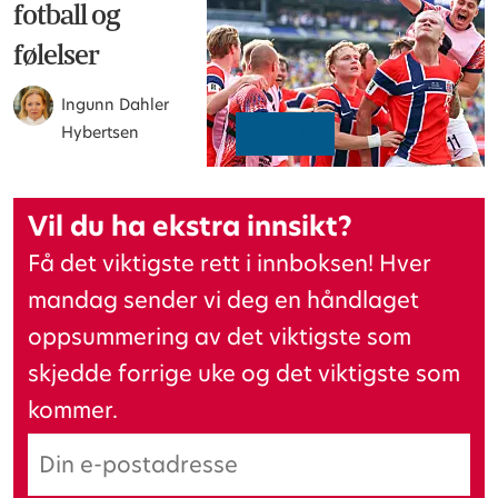
fotball og
følelser
Ingunn Dahler
Hybertsen
YTRING
Vil du ha ekstra innsikt?
Få det viktigste rett i innboksen! Hver
mandag sender vi deg en håndlaget
oppsummering av det viktigste som
skjedde forrige uke og det viktigste som
kommer.