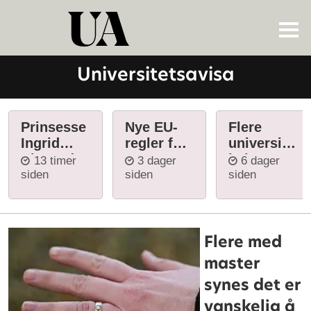
Universitetsavisa
Universitetsavisa
Prinsesse
Nye EU-
Flere
Ingrid
regler for
universitete
Alexandra
KI, Norge
halverer
13 timer
3 dager
6 dager
starter
henger
studieavgift
siden
siden
siden
studiene i
etter.
for
Oslo
internasjona
mandag
studenter
Flere med
master
synes det er
vanskelig å