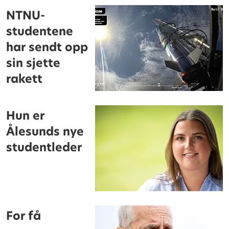
NTNU-
studentene
har sendt opp
sin sjette
rakett
Hun er
Ålesunds nye
studentleder
For få