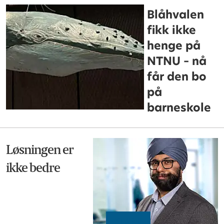
Blåhvalen
fikk ikke
henge på
NTNU – nå
får den bo
på
barneskole
Løsningen er
ikke bedre
YTRING