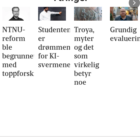
Studentene
Troya,
Grundig
Er Mor
er
myter
evaluering?
Nille en
drømmemålet
og det
sten?
t
for KI-
som
svermene
virkelig
ning
betyr
noe