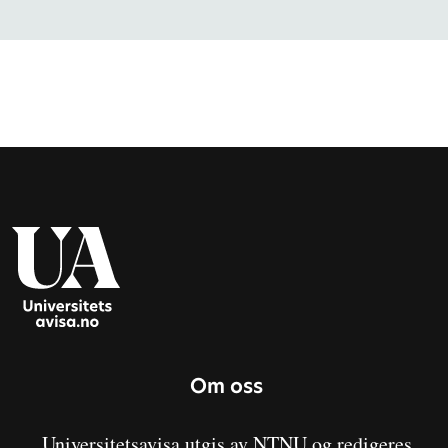
Om oss
Universitetsavisa utgis av NTNU og redigeres