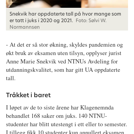
Snekvik har oppdaterte tall på hvor mange som
er tatt i juks i 2020 og 2021.
Foto: Sølvi W.
Normannsen
- At det er så stor økning, skyldes pandemien og
økt bruk av eksamen uten tilsyn, opplyser jurist
Anne Marie Snekvik ved NTNUs Avdeling for
utdanningskvalitet, som har gitt UA oppdaterte
tall.
Tråkket i baret
I løpet av de to siste årene har Klagenemnda
behandlet 168 saker om juks. 140 NTNU-
studenter har blitt utestengt i ett eller to semester.
I tillegg fikk 10 studenter kun annullert eksamen,