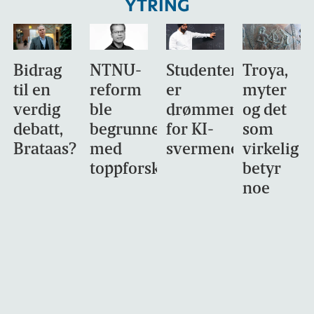
YTRING
Bidrag
NTNU-
Studentene
Troya,
til en
reform
er
myter
verdig
ble
drømmemålet
og det
debatt,
begrunnet
for KI-
som
Brataas?
med
svermene
virkelig
toppforskning
betyr
noe