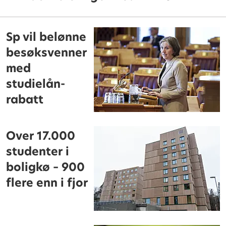
Sp vil belønne
besøksvenner
med
studielån-
rabatt
Over 17.000
studenter i
boligkø – 900
flere enn i fjor