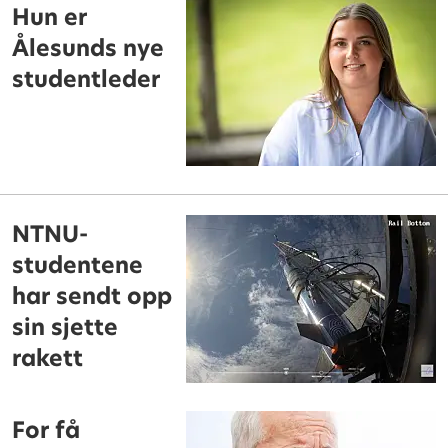
Hun er
Ålesunds nye
studentleder
NTNU-
studentene
har sendt opp
sin sjette
rakett
For få