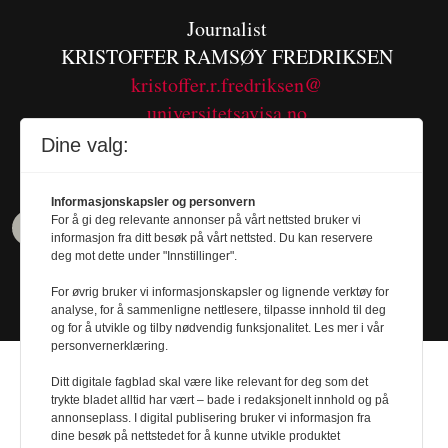
Journalist
KRISTOFFER RAMSØY FREDRIKSEN
kristoffer.r.fredriksen@
universitetsavisa.no
Tel. 480 55 655
Dine valg:
Informasjonskapsler og personvern
For å gi deg relevante annonser på vårt nettsted bruker vi
informasjon fra ditt besøk på vårt nettsted. Du kan reservere
deg mot dette under "Innstillinger".
For øvrig bruker vi informasjonskapsler og lignende verktøy for
analyse, for å sammenligne nettlesere, tilpasse innhold til deg
og for å utvikle og tilby nødvendig funksjonalitet. Les mer i vår
personvernerklæring.
Ditt digitale fagblad skal være like relevant for deg som det
trykte bladet alltid har vært – bade i redaksjonelt innhold og på
annonseplass. I digital publisering bruker vi informasjon fra
Design by
Nordström Design
- Powered by
dine besøk på nettstedet for å kunne utvikle produktet