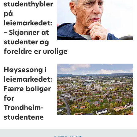
studenthybler
på
leiemarkedet:
– Skjønner at
studenter og
foreldre er urolige
Høysesong i
leiemarkedet:
Færre boliger
for
Trondheim-
studentene