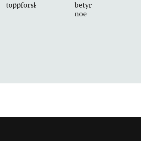
toppforskning
betyr
noe