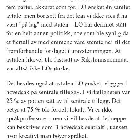
fem parter, akkurat som før. LO ønsket én samlet
avtale, men bortsett fra det kan vi ikke sies å ha
vært "på lag" med staten – LO har derimot stått
for en helt annen politikk, noe som ble synlig da
et flertall av medlemmene våre stemte nei til det
fremforhandla forslaget i uravstemningen. At
avtalen likevel ble fastsatt av Rikslønnsnemnda,
var altså ikke LOs ønske.
Det hevdes også at avtalen LO ønsket, «bygger i
hovedsak på sentrale tillegg». I virkeligheten var
25 % av potten satt av til sentrale tillegg. Det
betyr at 75 % ble fordelt lokalt. Vi er ikke
språkprofessorer, men vi vil hevde at det neppe
kan beskrives som "i hovedsak sentralt", uansett
hvor kreativt man bøyer språket.