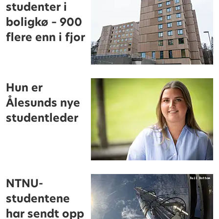
studenter i
boligkø – 900
flere enn i fjor
Hun er
Ålesunds nye
studentleder
NTNU-
studentene
har sendt opp