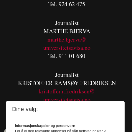
Tel. 924 62 475
Journalist
MARTHE BJERVA
m
arthe.bjerva@
universitetsavisa.no
Tel. 911 01 680
Journalist
KRISTOFFER RAMSØY FREDRIKSEN
kristoffer.r.fredriksen@
universitetsavisa.no
Tel. 480 55 655
Dine valg:
Informasjonskapsler og personvern
For å gi deg relevante annonser på vårt nettsted bruker vi