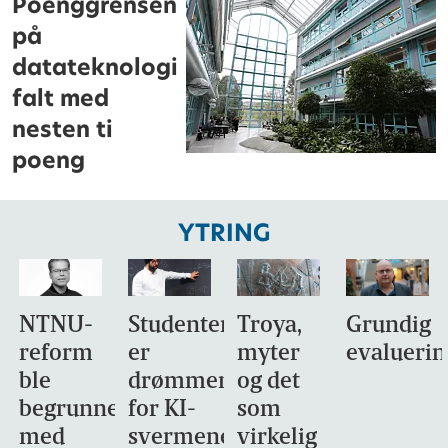
Poenggrensen
på
datateknologi
falt med
nesten ti
poeng
YTRING
NTNU-
Studentene
Troya,
Grundig
reform
er
myter
evaluerin
ble
drømmemålet
og det
begrunnet
for KI-
som
med
svermene
virkelig