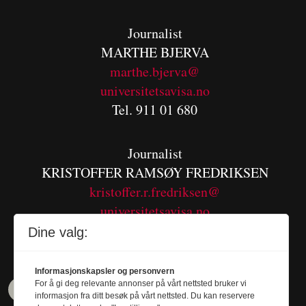
Journalist
MARTHE BJERVA
m
arthe.bjerva@
universitetsavisa.no
Tel. 911 01 680
Journalist
KRISTOFFER RAMSØY FREDRIKSEN
kristoffer.r.fredriksen@
universitetsavisa.no
Tel. 480 55 655
Dine valg:
Informasjonskapsler og personvern
For å gi deg relevante annonser på vårt nettsted bruker vi
informasjon fra ditt besøk på vårt nettsted. Du kan reservere