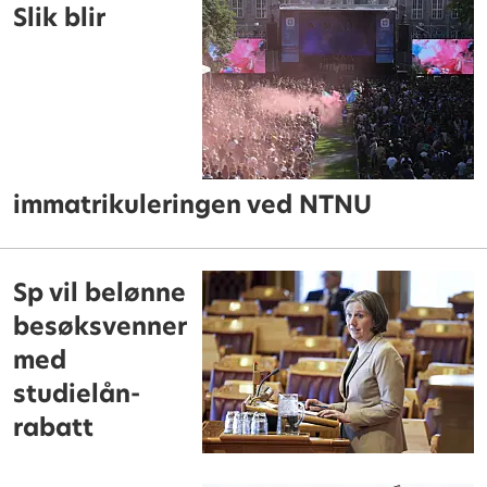
Slik blir
immatrikuleringen ved NTNU
Sp vil belønne
besøksvenner
med
studielån-
rabatt