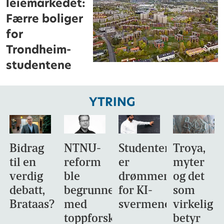
leiemarkedet:
Færre boliger
for
Trondheim-
studentene
YTRING
Bidrag
NTNU-
Studentene
Troya,
til en
reform
er
myter
verdig
ble
drømmemålet
og det
debatt,
begrunnet
for KI-
som
Brataas?
med
svermene
virkelig
toppforskning
betyr