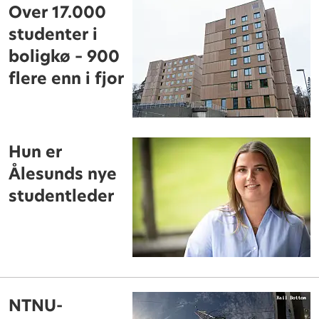
Over 17.000
studenter i
boligkø – 900
flere enn i fjor
Hun er
Ålesunds nye
studentleder
NTNU-