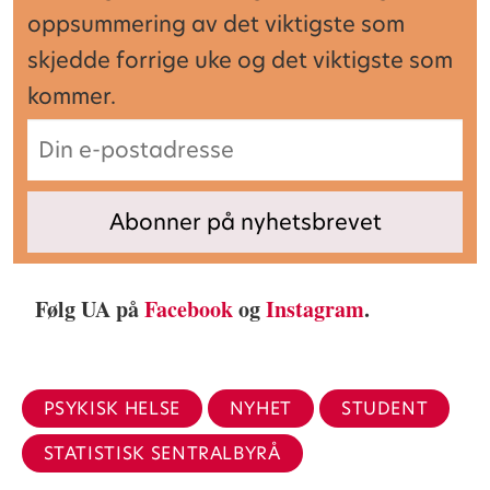
oppsummering av det viktigste som
skjedde forrige uke og det viktigste som
kommer.
Følg UA på
Facebook
og
Instagram
.
PSYKISK HELSE
NYHET
STUDENT
STATISTISK SENTRALBYRÅ