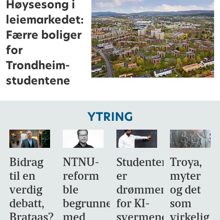
Høysesong i
leiemarkedet:
Færre boliger
for
Trondheim-
studentene
YTRING
Bidrag
NTNU-
Studentene
Troya,
til en
reform
er
myter
verdig
ble
drømmemålet
og det
debatt,
begrunnet
for KI-
som
Brataas?
med
svermene
virkelig