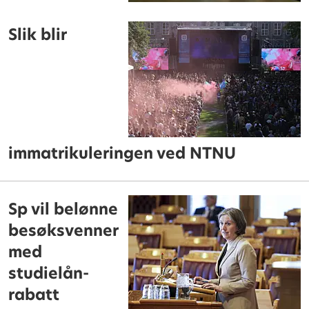
Slik blir
immatrikuleringen ved NTNU
Sp vil belønne
besøksvenner
med
studielån-
rabatt