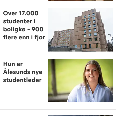
Over 17.000
studenter i
boligkø – 900
flere enn i fjor
Hun er
Ålesunds nye
studentleder