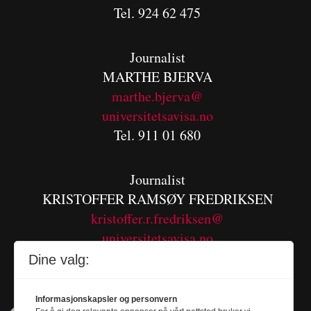
Tel. 924 62 475
Journalist
MARTHE BJERVA
m
arthe.bjerva@
universitetsavisa.no
Tel. 911 01 680
Journalist
KRISTOFFER RAMSØY FREDRIKSEN
kristoffer.r.fredriksen@
universitetsavisa.no
Tel. 480 55 655
Dine valg:
Informasjonskapsler og personvern