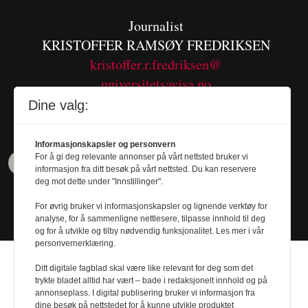
Journalist
KRISTOFFER RAMSØY FREDRIKSEN
kristoffer.r.fredriksen@
universitetsavisa.no
Tel. 480 55 655
Dine valg:
Informasjonskapsler og personvern
For å gi deg relevante annonser på vårt nettsted bruker vi
informasjon fra ditt besøk på vårt nettsted. Du kan reservere
deg mot dette under "Innstillinger".
For øvrig bruker vi informasjonskapsler og lignende verktøy for
analyse, for å sammenligne nettlesere, tilpasse innhold til deg
og for å utvikle og tilby nødvendig funksjonalitet. Les mer i vår
personvernerklæring.
Ditt digitale fagblad skal være like relevant for deg som det
trykte bladet alltid har vært – bade i redaksjonelt innhold og på
annonseplass. I digital publisering bruker vi informasjon fra
dine besøk på nettstedet for å kunne utvikle produktet