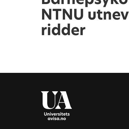
NTNU utnevn
ridder