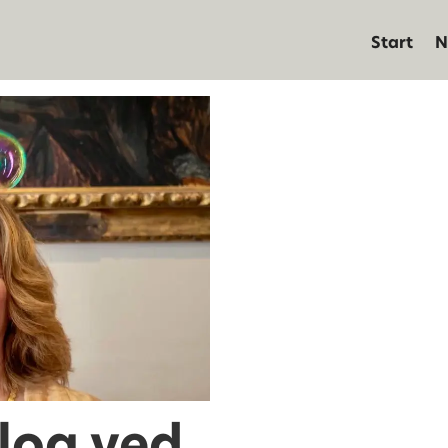
Start
N
log ved