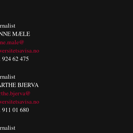
rnalist
NNE MÆLE
nne.male@
versitetsavisa.no
. 924 62 475
rnalist
RTHE BJERVA
rthe.bjerva@
versitetsavisa.no
. 911 01 680
rnalist