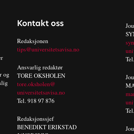
Kontakt oss
Jou
SY
Redaksjonen
sy
tips@universitetsavisa.no
uni
er
Tel
Ansvarlig redaktør
er og
TORE OKSHOLEN
Jou
slig
tore.oksholen@
MA
universitetsavisa.no
m
a
Tel. 918 97 876
uni
Tel
Redaksjonssjef
BENEDIKT
ERIKSTAD
Jou