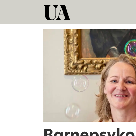
Tag:
flyktningbarn
Barnepsyko