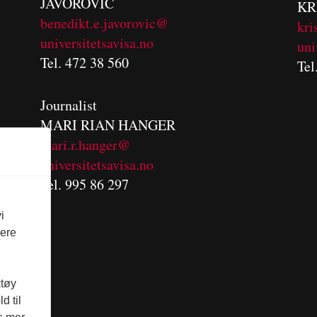
JAVOROVIC
KR
benedikt.e.javorovic@
kri
universitetsavisa.no
uni
Tel. 472 38 560
Tel
Journalist
MARI RIAN HANGER
mari.r.hanger@
universitetsavisa.no
Tel. 995 86 297
i
vere
ktøy
d til