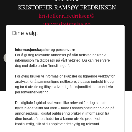
KRISTOFFER RAMSØY FREDRIKSEN
kristoffer.r.fredriksen@
universitetsavisa.no
Tel. 480 55 655
Dine valg:
Informasjonskapsler og personvern
For å gi deg relevante annonser på vårt nettsted bruker vi
informasjon fra ditt besøk på vårt nettsted. Du kan reservere
deg mot dette under "Innstillinger".
For øvrig bruker vi informasjonskapsler og lignende verktøy for
analyse, for å sammenligne nettlesere, tilpasse innhold til deg
og for å utvikle og tilby nødvendig funksjonalitet. Les mer i vår
personvernerklæring.
Ditt digitale fagblad skal være like relevant for deg som det
trykte bladet alltid har vært – bade i redaksjonelt innhold og på
annonseplass. I digital publisering bruker vi informasjon fra
dine besøk på nettstedet for å kunne utvikle produktet
Design by
Nordström Design
- Powered by
kontinuerlig, slik at du opplever det nyttig og relevant.
Labrador CMS