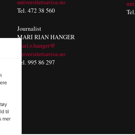
universitetsavisa.no
uni
Tel. 472 38 560
Tel
Journalist
MARI RIAN HANGER
mari.r.hanger@
universitetsavisa.no
Tel. 995 86 297
i
vere
ktøy
d til
es mer