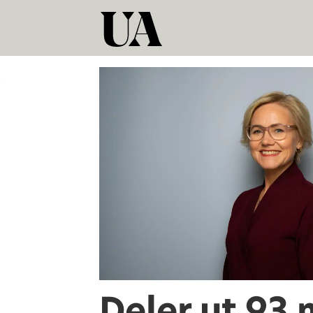
Tag:
helseinnovasjon
Deler ut 93 m