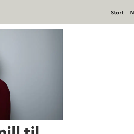
Start
N
ill til