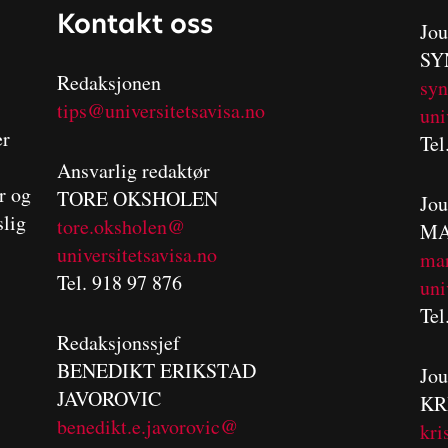
Kontakt oss
Jou
SY
Redaksjonen
sy
tips@universitetsavisa.no
uni
er
Tel
Ansvarlig redaktør
er og
TORE OKSHOLEN
Jou
slig
tore.oksholen@
MA
universitetsavisa.no
m
a
Tel. 918 97 876
uni
Tel
Redaksjonssjef
BENEDIKT
ERIKSTAD
Jou
JAVOROVIC
KR
benedikt.e.javorovic@
kri