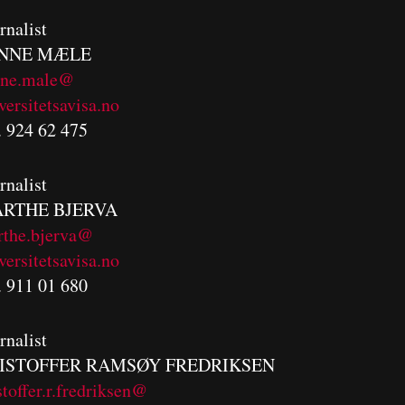
rnalist
NNE MÆLE
nne.male@
versitetsavisa.no
. 924 62 475
rnalist
RTHE BJERVA
rthe.bjerva@
versitetsavisa.no
. 911 01 680
rnalist
ISTOFFER RAMSØY FREDRIKSEN
stoffer.r.fredriksen@