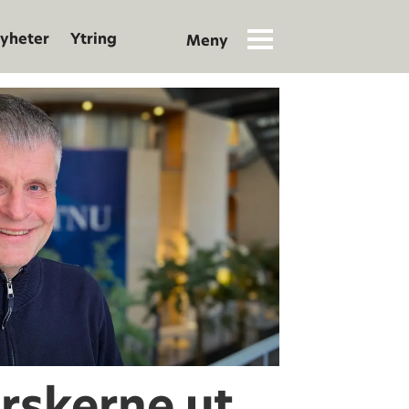
yheter
Ytring
orskerne ut