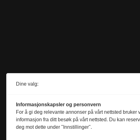
Dine valg:
Informasjonskapsler og personvern
For å gi deg relevante annonser på vårt nettsted bruker v
informasjon fra ditt besøk på vårt nettsted. Du kan reser
deg mot dette under "Innstillinger".