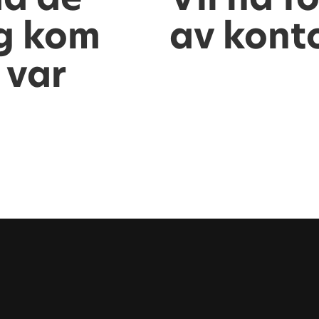
eg kom
av kont
 var