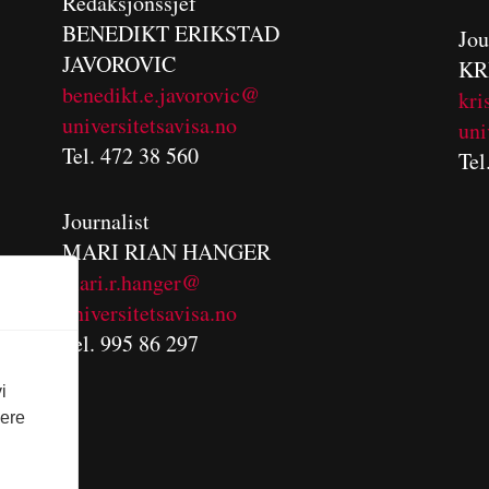
Redaksjonssjef
BENEDIKT
ERIKSTAD
Jou
JAVOROVIC
KR
benedikt.e.javorovic@
kri
universitetsavisa.no
uni
Tel. 472 38 560
Tel
Journalist
MARI RIAN HANGER
mari.r.hanger@
universitetsavisa.no
Tel. 995 86 297
i
vere