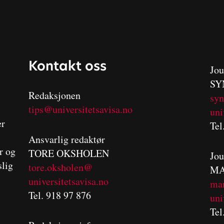
Kontakt oss
Jou
SY
Redaksjonen
sy
tips@universitetsavisa.no
uni
er
Tel
Ansvarlig redaktør
er og
TORE OKSHOLEN
Jou
slig
tore.oksholen@
MA
universitetsavisa.no
m
a
Tel. 918 97 876
uni
Tel