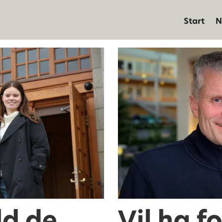
Start
N
dd de
Vil ha f