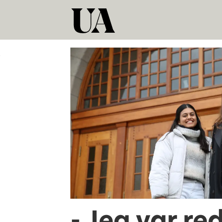
Tag:
kybernetikk
- Jeg var re