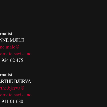
rnalist
NNE MÆLE
nne.male@
versitetsavisa.no
. 924 62 475
rnalist
RTHE BJERVA
rthe.bjerva@
versitetsavisa.no
. 911 01 680