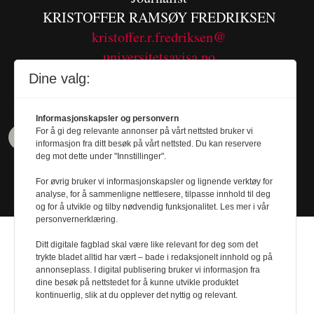
KRISTOFFER RAMSØY FREDRIKSEN
kristoffer.r.fredriksen@
universitetsavisa.no
Tel. 480 55 655
Dine valg:
Informasjonskapsler og personvern
For å gi deg relevante annonser på vårt nettsted bruker vi
informasjon fra ditt besøk på vårt nettsted. Du kan reservere
deg mot dette under "Innstillinger".
For øvrig bruker vi informasjonskapsler og lignende verktøy for
analyse, for å sammenligne nettlesere, tilpasse innhold til deg
og for å utvikle og tilby nødvendig funksjonalitet. Les mer i vår
personvernerklæring.
Ditt digitale fagblad skal være like relevant for deg som det
trykte bladet alltid har vært – bade i redaksjonelt innhold og på
annonseplass. I digital publisering bruker vi informasjon fra
dine besøk på nettstedet for å kunne utvikle produktet
Design by
Nordström Design
- Powered by
kontinuerlig, slik at du opplever det nyttig og relevant.
Labrador CMS