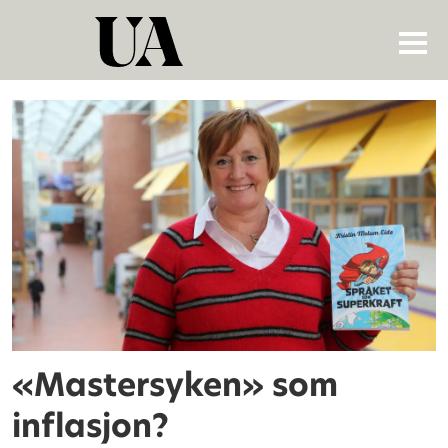
Tag:
mastersyke
«Mastersyken» som
inflasjon?