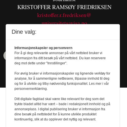
KRISTOFFER RAMSØY FREDRIKSEN
kristoffer.r.fredriksen@
universitetsavisa.no
Tel. 480 55 655
Dine valg:
Informasjonskapsler og personvern
For å gi deg relevante annonser på vårt nettsted bruker vi
informasjon fra ditt besøk på vårt nettsted. Du kan reservere
deg mot dette under "Innstillinger".
For øvrig bruker vi informasjonskapsler og lignende verktøy for
analyse, for å sammenligne nettlesere, tilpasse innhold til deg
og for å utvikle og tilby nødvendig funksjonalitet. Les mer i vår
personvernerklæring.
Ditt digitale fagblad skal være like relevant for deg som det
trykte bladet alltid har vært – bade i redaksjonelt innhold og på
annonseplass. I digital publisering bruker vi informasjon fra
dine besøk på nettstedet for å kunne utvikle produktet
Design by
Nordström Design
- Powered by
kontinuerlig, slik at du opplever det nyttig og relevant.
Labrador CMS