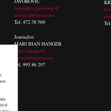
JAVOROVIC
KR
benedikt.e.javorovic@
kri
universitetsavisa.no
uni
Tel. 472 38 560
Tel
Journalist
MARI RIAN HANGER
mari.r.hanger@
universitetsavisa.no
Tel. 995 86 297
i
vere
ktøy
d til