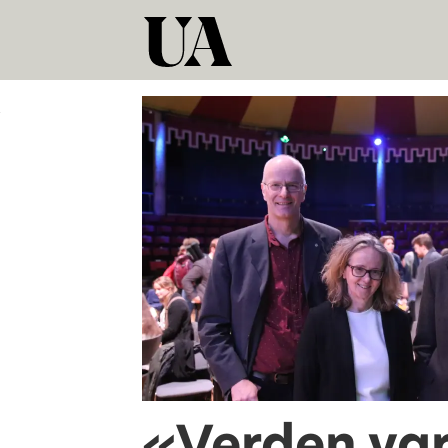
Tag:
rektorkandidater
«Verden va