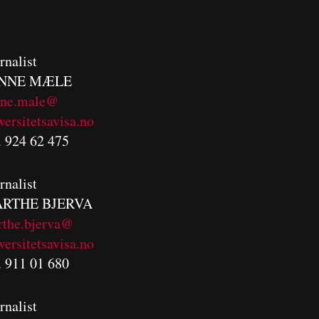
rnalist
NNE MÆLE
nne.male@
versitetsavisa.no
. 924 62 475
rnalist
RTHE BJERVA
rthe.bjerva@
versitetsavisa.no
. 911 01 680
rnalist