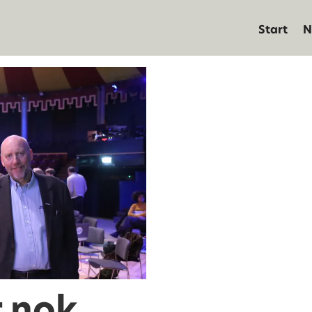
Start
N
r nok