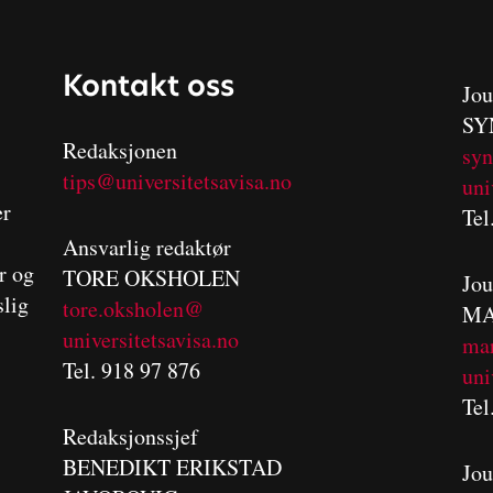
Kontakt oss
Jou
SY
Redaksjonen
sy
tips@universitetsavisa.no
uni
er
Tel
Ansvarlig redaktør
er og
TORE OKSHOLEN
Jou
slig
tore.oksholen@
MA
universitetsavisa.no
m
a
Tel. 918 97 876
uni
Tel
Redaksjonssjef
BENEDIKT
ERIKSTAD
Jou