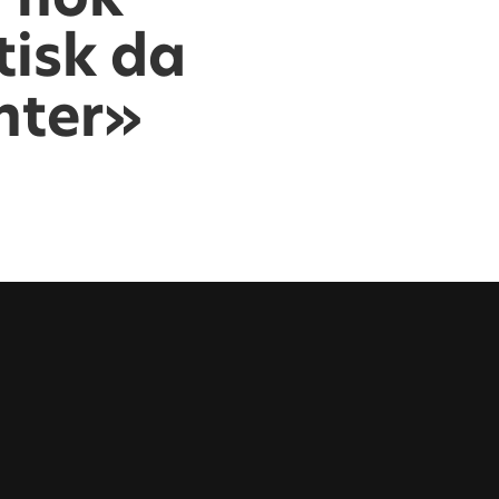
tisk da
enter»