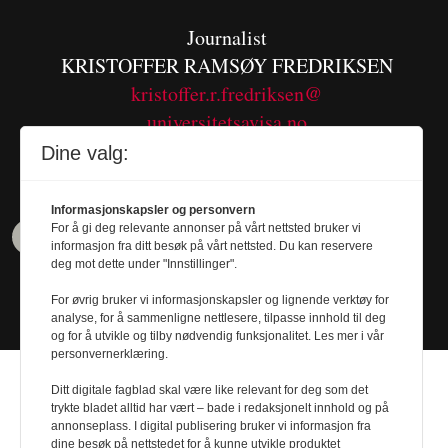
Journalist
KRISTOFFER RAMSØY FREDRIKSEN
kristoffer.r.fredriksen@
universitetsavisa.no
Tel. 480 55 655
Dine valg:
Informasjonskapsler og personvern
For å gi deg relevante annonser på vårt nettsted bruker vi
informasjon fra ditt besøk på vårt nettsted. Du kan reservere
deg mot dette under "Innstillinger".
For øvrig bruker vi informasjonskapsler og lignende verktøy for
analyse, for å sammenligne nettlesere, tilpasse innhold til deg
og for å utvikle og tilby nødvendig funksjonalitet. Les mer i vår
personvernerklæring.
Ditt digitale fagblad skal være like relevant for deg som det
trykte bladet alltid har vært – bade i redaksjonelt innhold og på
annonseplass. I digital publisering bruker vi informasjon fra
dine besøk på nettstedet for å kunne utvikle produktet