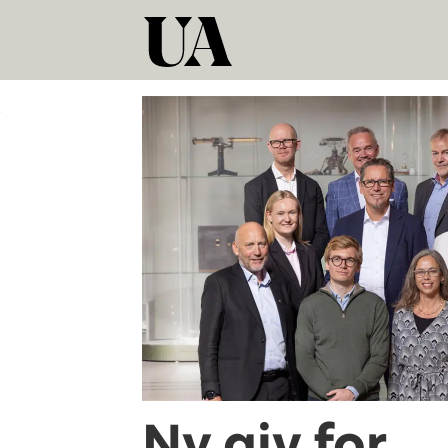
Tag:
styrearbeid
Ny giv for