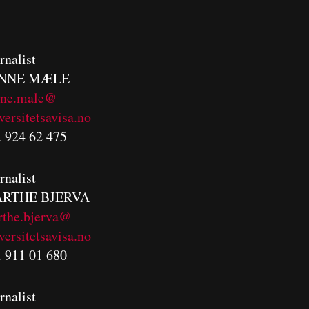
rnalist
NNE MÆLE
nne.male@
versitetsavisa.no
. 924 62 475
rnalist
RTHE BJERVA
rthe.bjerva@
versitetsavisa.no
. 911 01 680
rnalist