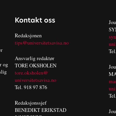
Kontakt oss
Jou
SY
Redaksjonen
sy
tips@universitetsavisa.no
uni
er
Tel
Ansvarlig redaktør
er og
TORE OKSHOLEN
Jou
slig
tore.oksholen@
MA
universitetsavisa.no
m
a
Tel. 918 97 876
uni
Tel
Redaksjonssjef
BENEDIKT
ERIKSTAD
Jou