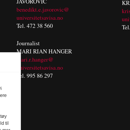
JAVOROVIC
KR
benedikt.e.javorovic@
kri
universitetsavisa.no
uni
Tel. 472 38 560
Tel
Journalist
MARI RIAN HANGER
mari.r.hanger@
universitetsavisa.no
Tel. 995 86 297
i
vere
ktøy
d til