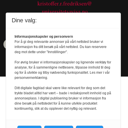
kristoffer.r.fredriksen@
universitetsavisa.no
Tel. 480 55 655
Dine valg:
Informasjonskapsler og personvern
For å gi deg relevante annonser på vårt nettsted bruker vi
informasjon fra ditt besøk på vårt nettsted. Du kan reservere
deg mot dette under "Innstillinger".
For øvrig bruker vi informasjonskapsler og lignende verktøy for
analyse, for å sammenligne nettlesere, tilpasse innhold til deg
og for å utvikle og tilby nødvendig funksjonalitet. Les mer i vår
personvernerklæring.
Ditt digitale fagblad skal være like relevant for deg som det
trykte bladet alltid har vært – bade i redaksjonelt innhold og på
annonseplass. I digital publisering bruker vi informasjon fra
dine besøk på nettstedet for å kunne utvikle produktet
Design by
Nordström Design
- Powered by
kontinuerlig, slik at du opplever det nyttig og relevant.
Labrador CMS