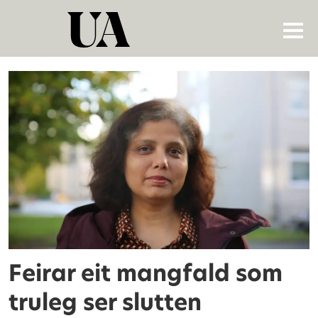
Tag:
urban
ecological
planning
Feirar eit mangfald som
truleg ser slutten