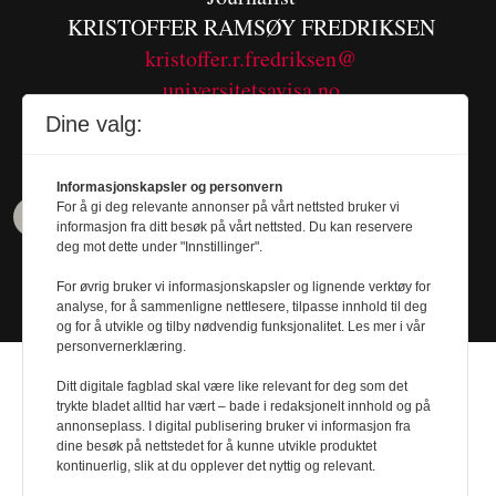
KRISTOFFER RAMSØY FREDRIKSEN
kristoffer.r.fredriksen@
universitetsavisa.no
Tel. 480 55 655
Dine valg:
Informasjonskapsler og personvern
For å gi deg relevante annonser på vårt nettsted bruker vi
informasjon fra ditt besøk på vårt nettsted. Du kan reservere
deg mot dette under "Innstillinger".
For øvrig bruker vi informasjonskapsler og lignende verktøy for
analyse, for å sammenligne nettlesere, tilpasse innhold til deg
og for å utvikle og tilby nødvendig funksjonalitet. Les mer i vår
personvernerklæring.
Ditt digitale fagblad skal være like relevant for deg som det
trykte bladet alltid har vært – bade i redaksjonelt innhold og på
annonseplass. I digital publisering bruker vi informasjon fra
dine besøk på nettstedet for å kunne utvikle produktet
Design by
Nordström Design
- Powered by
kontinuerlig, slik at du opplever det nyttig og relevant.
Labrador CMS