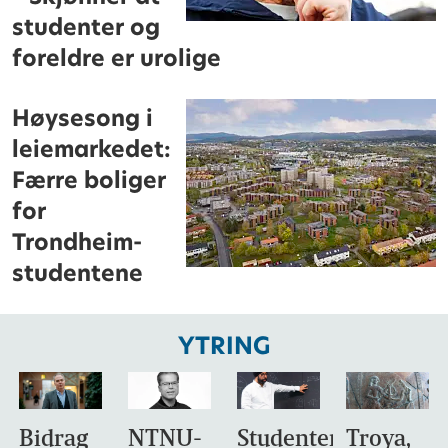
studenter og
foreldre er urolige
Høysesong i
leiemarkedet:
Færre boliger
for
Trondheim-
studentene
YTRING
Bidrag
NTNU-
Studentene
Troya,