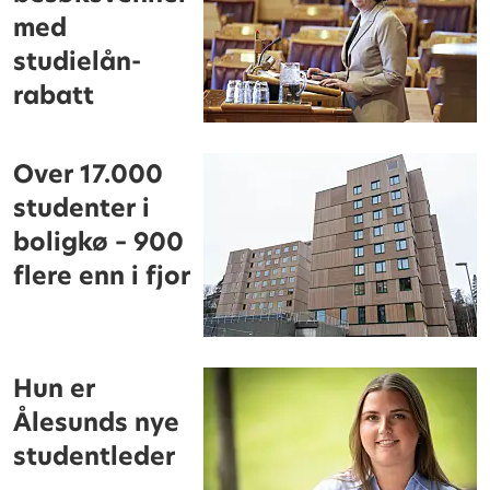
med
studielån-
rabatt
Over 17.000
studenter i
boligkø – 900
flere enn i fjor
Hun er
Ålesunds nye
studentleder