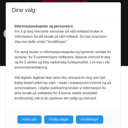
universitetsavisa.no
Tel. 480 55 655
Dine valg:
Informasjonskapsler og personvern
For å gi deg relevante annonser på vårt nettsted bruker vi
informasjon fra ditt besøk på vårt nettsted. Du kan reservere
deg mot dette under "Innstillinger".
For øvrig bruker vi informasjonskapsler og lignende verktøy for
analyse, for å sammenligne nettlesere, tilpasse innhold til deg
og for å utvikle og tilby nødvendig funksjonalitet. Les mer i vår
personvernerklæring.
Ditt digitale fagblad skal være like relevant for deg som det
trykte bladet alltid har vært – bade i redaksjonelt innhold og på
annonseplass. I digital publisering bruker vi informasjon fra
dine besøk på nettstedet for å kunne utvikle produktet
Design by
Nordström Design
- Powered by
kontinuerlig, slik at du opplever det nyttig og relevant.
Labrador CMS
Avvis alle
Godta valgte
Innstillinger