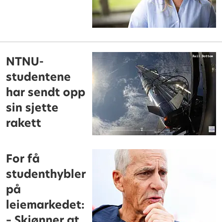
NTNU-
studentene
har sendt opp
sin sjette
rakett
For få
studenthybler
på
leiemarkedet:
– Skjønner at