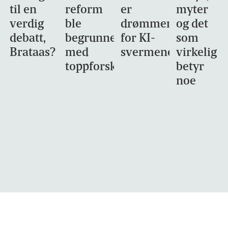
til en
reform
er
myter
verdig
ble
drømmemålet
og det
debatt,
begrunnet
for KI-
som
Brataas?
med
svermene
virkelig
toppforskning
betyr
noe