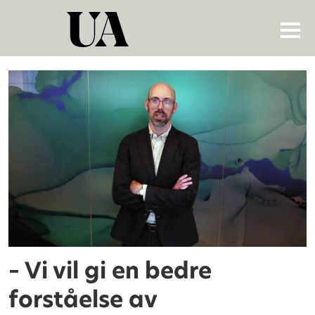
Tag:
anders
ravik
jupskås
– Vi vil gi en bedre
forståelse av