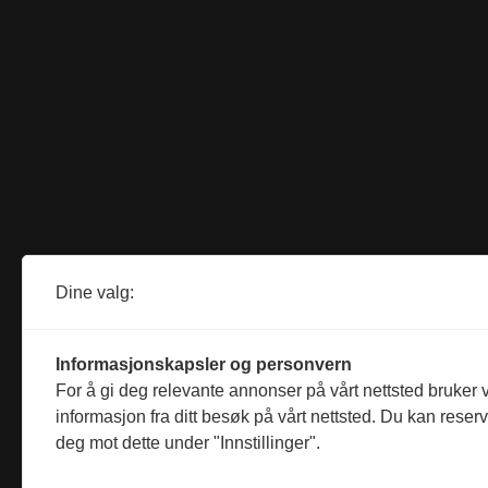
Dine valg:
Informasjonskapsler og personvern
For å gi deg relevante annonser på vårt nettsted bruker v
informasjon fra ditt besøk på vårt nettsted. Du kan reser
deg mot dette under "Innstillinger".