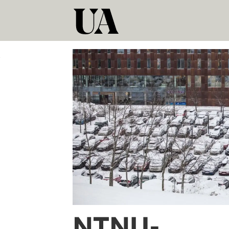
Tag:
arkeologiske
utgravninger
NTNU-