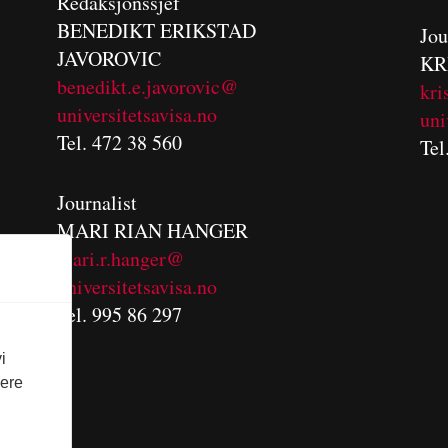
Redaksjonssjef
BENEDIKT
ERIKSTAD
Jou
JAVOROVIC
KR
benedikt.e.javorovic@
kri
universitetsavisa.no
uni
Tel. 472 38 560
Tel
Journalist
MARI RIAN HANGER
mari.r.hanger@
universitetsavisa.no
Tel. 995 86 297
i
vere