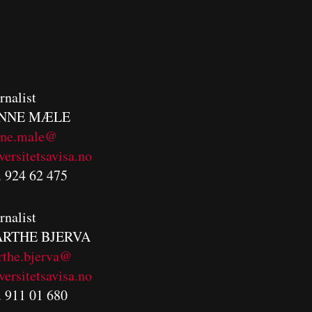
rnalist
NNE MÆLE
nne.male@
versitetsavisa.no
. 924 62 475
rnalist
RTHE BJERVA
rthe.bjerva@
versitetsavisa.no
. 911 01 680