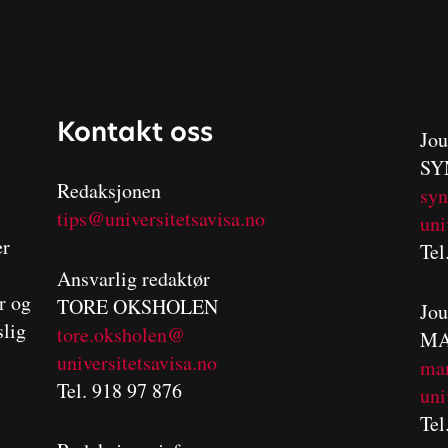
Kontakt oss
Jou
SY
Redaksjonen
sy
tips@universitetsavisa.no
uni
er
Tel
Ansvarlig redaktør
er og
TORE OKSHOLEN
Jou
slig
tore.oksholen@
MA
universitetsavisa.no
m
a
Tel. 918 97 876
uni
Tel