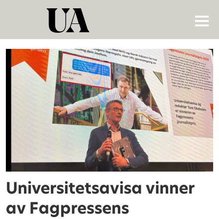
Tag:
fagpressens
journalistpris
Universitetsavisa vinner
av Fagpressens