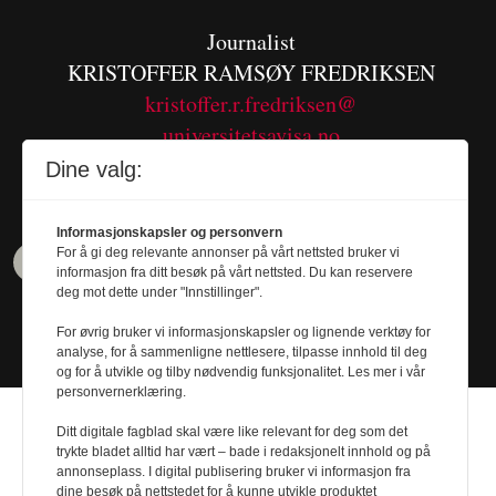
Journalist
KRISTOFFER RAMSØY FREDRIKSEN
kristoffer.r.fredriksen@
universitetsavisa.no
Tel. 480 55 655
Dine valg:
Informasjonskapsler og personvern
For å gi deg relevante annonser på vårt nettsted bruker vi
informasjon fra ditt besøk på vårt nettsted. Du kan reservere
deg mot dette under "Innstillinger".
For øvrig bruker vi informasjonskapsler og lignende verktøy for
analyse, for å sammenligne nettlesere, tilpasse innhold til deg
og for å utvikle og tilby nødvendig funksjonalitet. Les mer i vår
personvernerklæring.
Ditt digitale fagblad skal være like relevant for deg som det
trykte bladet alltid har vært – bade i redaksjonelt innhold og på
annonseplass. I digital publisering bruker vi informasjon fra
dine besøk på nettstedet for å kunne utvikle produktet