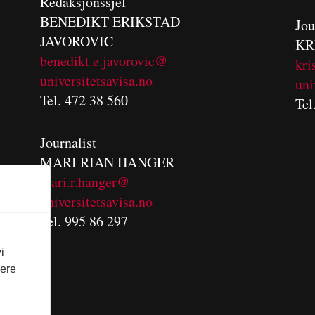
Redaksjonssjef
BENEDIKT
ERIKSTAD
Jou
JAVOROVIC
KR
benedikt.e.javorovic@
kri
universitetsavisa.no
uni
Tel. 472 38 560
Tel
Journalist
MARI RIAN HANGER
mari.r.hanger@
universitetsavisa.no
Tel. 995 86 297
i
vere