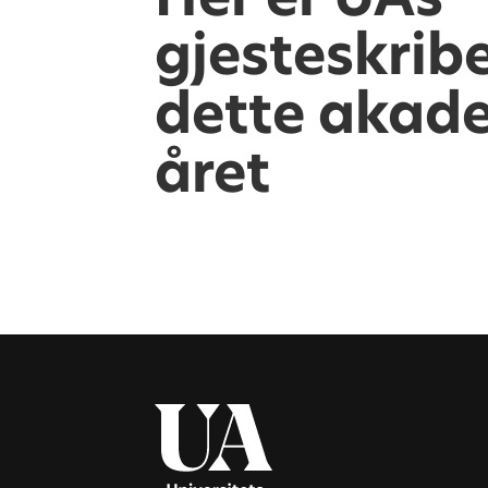
gjesteskrib
dette akad
året