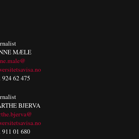
rnalist
NNE MÆLE
nne.male@
versitetsavisa.no
. 924 62 475
rnalist
RTHE BJERVA
rthe.bjerva@
versitetsavisa.no
. 911 01 680