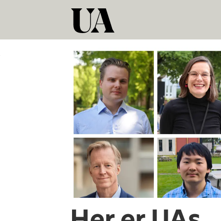
Tag:
jonas
nøland
Her er UAs