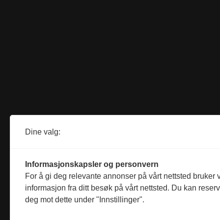
Dine valg:
Informasjonskapsler og personvern
For å gi deg relevante annonser på vårt nettsted bruker v
informasjon fra ditt besøk på vårt nettsted. Du kan reser
deg mot dette under "Innstillinger".