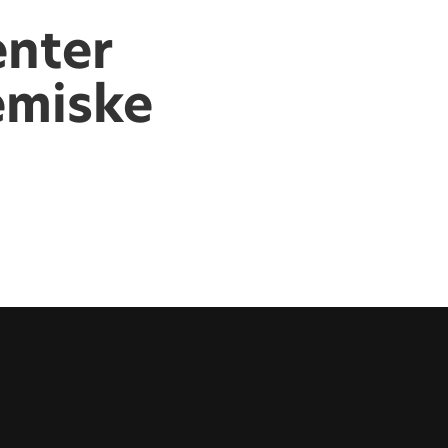
enter
emiske