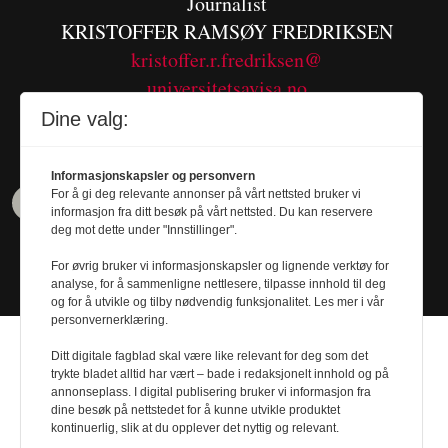
Journalist
KRISTOFFER RAMSØY FREDRIKSEN
kristoffer.r.fredriksen@
universitetsavisa.no
Tel. 480 55 655
Dine valg:
Informasjonskapsler og personvern
For å gi deg relevante annonser på vårt nettsted bruker vi
informasjon fra ditt besøk på vårt nettsted. Du kan reservere
deg mot dette under "Innstillinger".
For øvrig bruker vi informasjonskapsler og lignende verktøy for
analyse, for å sammenligne nettlesere, tilpasse innhold til deg
og for å utvikle og tilby nødvendig funksjonalitet. Les mer i vår
personvernerklæring.
Ditt digitale fagblad skal være like relevant for deg som det
trykte bladet alltid har vært – bade i redaksjonelt innhold og på
annonseplass. I digital publisering bruker vi informasjon fra
dine besøk på nettstedet for å kunne utvikle produktet
Design by
Nordström Design
- Powered by
kontinuerlig, slik at du opplever det nyttig og relevant.
Labrador CMS