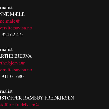
rnalist
NNE MÆLE
nne.male@
versitetsavisa.no
. 924 62 475
rnalist
RTHE BJERVA
rthe.bjerva@
versitetsavisa.no
. 911 01 680
rnalist
ISTOFFER RAMSØY FREDRIKSEN
stoffer.r.fredriksen@