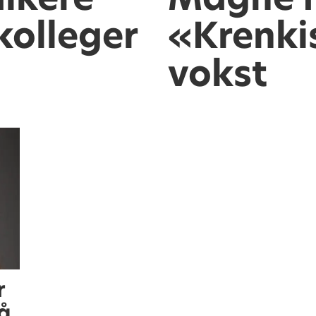
kolleger
«Krenki
vokst
r
 å