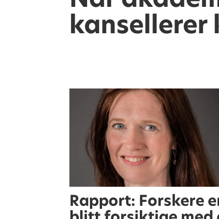
kansellerer 
Rapport: Forskere e
blitt forsiktige med