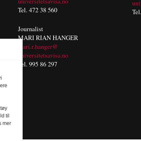
universitetsavisa.no
uni
Tel. 472 38 560
Tel
Journalist
MARI RIAN HANGER
mari.r.hanger@
universitetsavisa.no
Tel. 995 86 297
i
vere
ktøy
d til
es mer