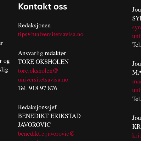
Kontakt oss
Jou
SY
Redaksjonen
sy
tips@universitetsavisa.no
uni
er
Tel
Ansvarlig redaktør
er og
TORE OKSHOLEN
Jou
slig
tore.oksholen@
MA
universitetsavisa.no
m
a
Tel. 918 97 876
uni
Tel
Redaksjonssjef
BENEDIKT
ERIKSTAD
Jou
JAVOROVIC
KR
benedikt.e.javorovic@
kri