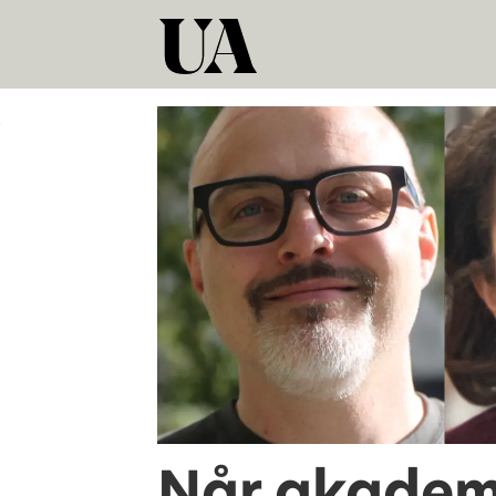
Tag:
kjersti
thorbjørnsrud
Når akadem