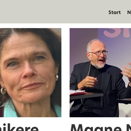
Start
N
ikere
Magne N