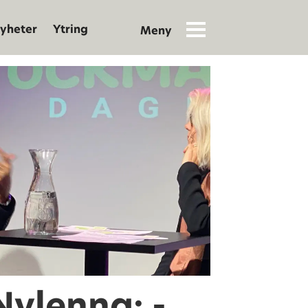
yheter
Ytring
ylenna: -