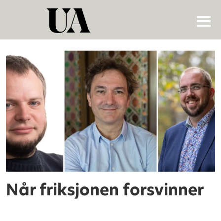
Tag:
kurusch
ebrahimi-
fard
Når friksjonen forsvinner