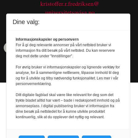
kristoffer.r.fredriksen@
universitetsavisa.no
Tel. 480 55 655
Dine valg:
Informasjonskapsler og personvern
For å gi deg relevante annonser på vårt nettsted bruker vi
informasjon fra ditt besøk på vårt nettsted. Du kan reservere
deg mot dette under "Innstillinger".
For øvrig bruker vi informasjonskapsler og lignende verktøy for
analyse, for å sammenligne nettlesere, tilpasse innhold til deg
og for å utvikle og tilby nødvendig funksjonalitet. Les mer i vår
personvernerklæring.
Ditt digitale fagblad skal være like relevant for deg som det
trykte bladet alltid har vært – bade i redaksjonelt innhold og på
annonseplass. I digital publisering bruker vi informasjon fra
dine besøk på nettstedet for å kunne utvikle produktet
Design by
Nordström Design
- Powered by
kontinuerlig, slik at du opplever det nyttig og relevant.
Labrador CMS