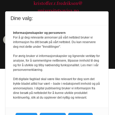
kristoffer.r.fredriksen@
universitetsavisa.no
Tel. 480 55 655
Dine valg:
Informasjonskapsler og personvern
For å gi deg relevante annonser på vårt nettsted bruker vi
informasjon fra ditt besøk på vårt nettsted. Du kan reservere
deg mot dette under "Innstillinger".
For øvrig bruker vi informasjonskapsler og lignende verktøy for
analyse, for å sammenligne nettlesere, tilpasse innhold til deg
og for å utvikle og tilby nødvendig funksjonalitet. Les mer i vår
personvernerklæring.
Ditt digitale fagblad skal være like relevant for deg som det
trykte bladet alltid har vært – bade i redaksjonelt innhold og på
annonseplass. I digital publisering bruker vi informasjon fra
dine besøk på nettstedet for å kunne utvikle produktet
Design by
Nordström Design
- Powered by
kontinuerlig, slik at du opplever det nyttig og relevant.
Labrador CMS