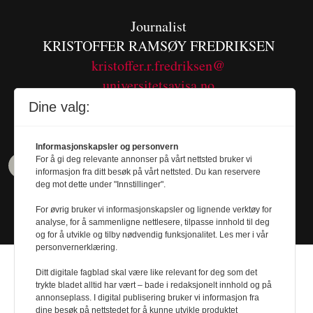
Journalist
KRISTOFFER RAMSØY FREDRIKSEN
kristoffer.r.fredriksen@
universitetsavisa.no
Tel. 480 55 655
Dine valg:
Informasjonskapsler og personvern
For å gi deg relevante annonser på vårt nettsted bruker vi
informasjon fra ditt besøk på vårt nettsted. Du kan reservere
deg mot dette under "Innstillinger".
For øvrig bruker vi informasjonskapsler og lignende verktøy for
analyse, for å sammenligne nettlesere, tilpasse innhold til deg
og for å utvikle og tilby nødvendig funksjonalitet. Les mer i vår
personvernerklæring.
Ditt digitale fagblad skal være like relevant for deg som det
trykte bladet alltid har vært – bade i redaksjonelt innhold og på
annonseplass. I digital publisering bruker vi informasjon fra
dine besøk på nettstedet for å kunne utvikle produktet