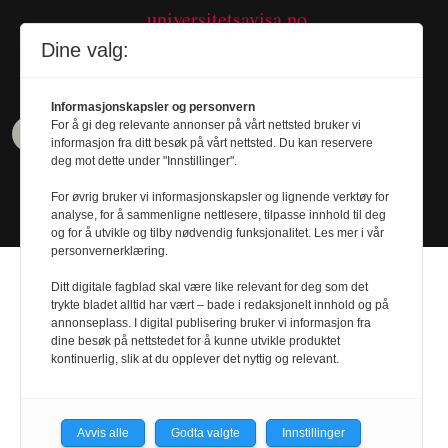
universitetsavisa.no
Tel. 480 55 655
Dine valg:
Informasjonskapsler og personvern
For å gi deg relevante annonser på vårt nettsted bruker vi
informasjon fra ditt besøk på vårt nettsted. Du kan reservere
deg mot dette under "Innstillinger".
For øvrig bruker vi informasjonskapsler og lignende verktøy for
analyse, for å sammenligne nettlesere, tilpasse innhold til deg
og for å utvikle og tilby nødvendig funksjonalitet. Les mer i vår
personvernerklæring.
Ditt digitale fagblad skal være like relevant for deg som det
trykte bladet alltid har vært – bade i redaksjonelt innhold og på
annonseplass. I digital publisering bruker vi informasjon fra
dine besøk på nettstedet for å kunne utvikle produktet
Design by
Nordström Design
- Powered by
kontinuerlig, slik at du opplever det nyttig og relevant.
Labrador CMS
Avvis alle
Godta valgte
Innstillinger