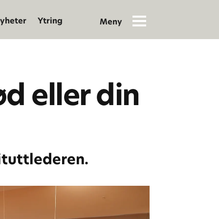
yheter
Ytring
d eller din
ituttlederen.