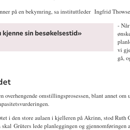
enner på en bekymring, sa instituttleder Ingfrid Thowsen
- Når
 kjenne sin besøkelsestid»
ønske
planl
vi gj
gå, o
det
n overhengende omstillingsprosessen, blant annet om utv
pasitetsvurderingen.
i den store aulaen i kjelleren på Akrinn, stod Ruth Gr
 Nå skal Grüters lede planleggingen og gjennomføringen 