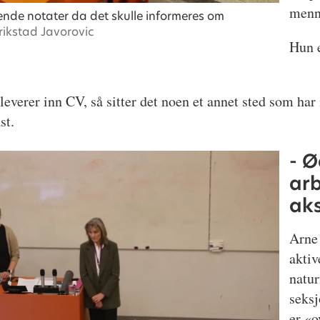
menne
de notater da det skulle informeres om
rikstad Javorovic
Hun e
leverer inn CV, så sitter det noen et annet sted som ha
st.
- 
arb
ak
Arne
aktiv
natur
seksj
er «o