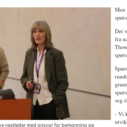
Men f
spørs
Det v
fra n
Thows
spør
Spørs
rundt
grunn
spør
seg s
- Vi 
utvik
ts nye nestleder med ansvar for bemanning og