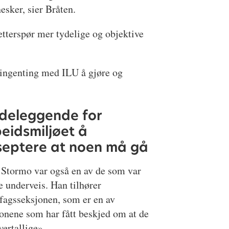
sker, sier Bråten.
tterspør mer tydelige og objektive
r ingenting med ILU å gjøre og
Ødeleggende for
eidsmiljøet å
septere at noen må gå
 Stormo var også en av de som var
e underveis. Han tilhører
fagsseksjonen, som er en av
onene som har fått beskjed om at de
vertallige».