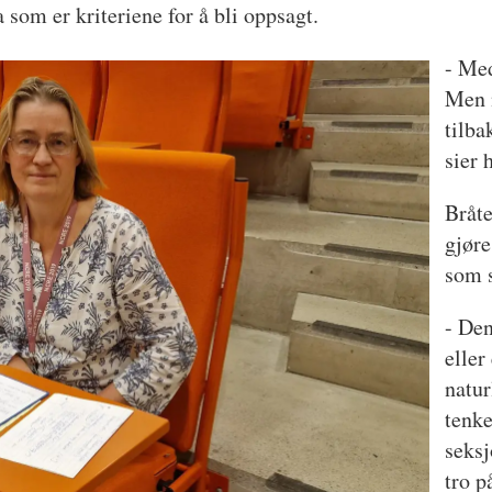
a som er kriteriene for å bli oppsagt.
- Med
Men n
tilba
sier 
Bråte
gjør
som s
- De
eller
natur
tenke
seksj
tro p