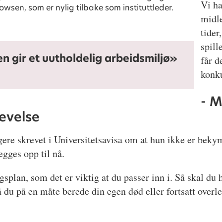
Vi ha
wsen, som er nylig tilbake som instituttleder.
midle
tider
spill
n gir et uutholdelig arbeidsmiljø»
får d
konku
- 
levelse
re skrevet i Universitetsavisa om at hun ikke er bekymr
gges opp til nå.
splan, som det er viktig at du passer inn i. Så skal d
u på en måte berede din egen død eller fortsatt overlev