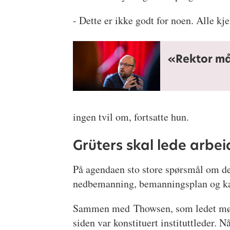
- Dette er ikke godt for noen. Alle kj
«Rektor må
ingen tvil om, fortsatte hun.
Grüters skal lede arbei
På agendaen sto store spørsmål om de
nedbemanning, bemanningsplan og ka
Sammen med Thowsen, som ledet møtet 
siden var konstituert instituttleder.