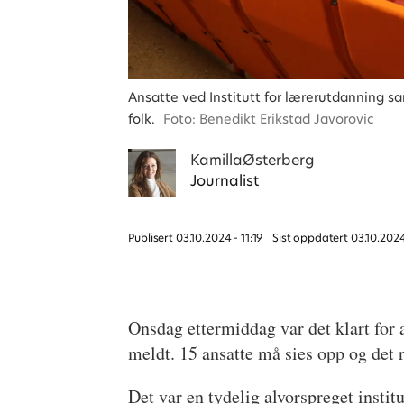
Ansatte ved Institutt for lærerutdanning sa
folk.
Foto: Benedikt Erikstad Javorovic
Kamilla
Østerberg
Journalist
Publisert
03.10.2024 - 11:19
Sist oppdatert
03.10.202
Onsdag ettermiddag var det klart for
meldt. 15 ansatte må sies opp og det
Det var en tydelig alvorspreget insti