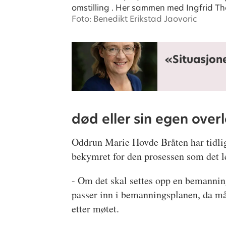
omstilling . Her sammen med Ingfrid Tho
Foto: Benedikt Erikstad Jaovoric
«Situasjone
død eller sin egen over
Oddrun Marie Hovde Bråten har tidlige
bekymret for den prosessen som det le
- Om det skal settes opp en bemanning
passer inn i bemanningsplanen, da må d
etter møtet.