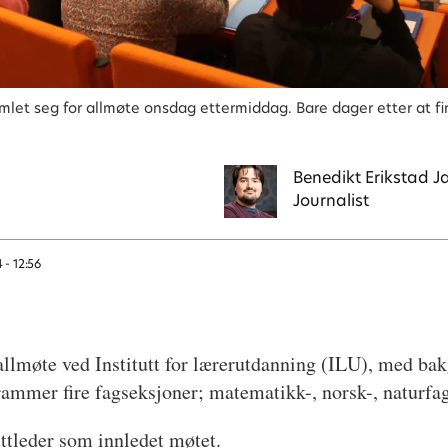
mlet seg for allmøte onsdag ettermiddag. Bare dager etter at fir
Benedikt
Erikstad J
Journalist
4 - 12:56
 allmøte ved Institutt for lærerutdanning (ILU), med b
 rammer fire fagseksjoner; matematikk-, norsk-, naturf
tuttleder som innledet møtet.