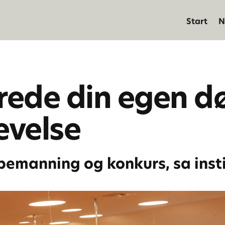
Start
N
rede din egen dø
evelse
bemanning og konkurs, sa inst