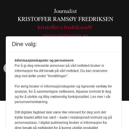
Journalist
KRISTOFFER RAMSØY FREDRIKSEN
kristoffer.r.fredriksen@
universitetsavisa.no
Tel. 480 55 655
Dine valg:
Informasjonskapsler og personvern
For å gi deg relevante annonser på vårt nettsted bruker vi
informasjon fra ditt besøk på vårt nettsted. Du kan reservere
deg mot dette under "Innstillinger".
For øvrig bruker vi informasjonskapsler og lignende verktøy for
analyse, for å sammenligne nettlesere, tilpasse innhold til deg
og for å utvikle og tilby nødvendig funksjonalitet. Les mer i vår
personvernerklæring.
Ditt digitale fagblad skal være like relevant for deg som det
trykte bladet alltid har vært – bade i redaksjonelt innhold og på
annonseplass. I digital publisering bruker vi informasjon fra
dine besøk på nettstedet for å kunne utvikle produktet