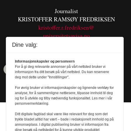
Journalist
KRISTOFFER RAMSØY FREDRIKSEN
kristoffer.r.fredriksen@
universitetsavisa.no
Tel. 480 55 655
Dine valg:
Informasjonskapsler og personvern
For å gi deg relevante annonser på vårt nettsted bruker vi
informasjon fra ditt besøk på vårt nettsted. Du kan reservere
deg mot dette under "Innstillinger".
For øvrig bruker vi informasjonskapsler og lignende verktøy for
analyse, for å sammenligne nettlesere, tilpasse innhold til deg
og for å utvikle og tilby nødvendig funksjonalitet. Les mer i vår
personvernerklæring.
Ditt digitale fagblad skal være like relevant for deg som det
trykte bladet alltid har vært – bade i redaksjonelt innhold og på
annonseplass. I digital publisering bruker vi informasjon fra
dine besøk på nettstedet for å kunne utvikle produktet