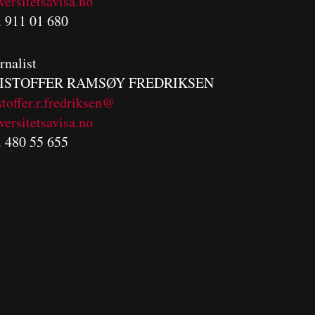
versitetsavisa.no
. 911 01 680
rnalist
ISTOFFER RAMSØY FREDRIKSEN
stoffer.r.fredriksen@
versitetsavisa.no
. 480 55 655