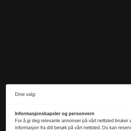
Dine valg:
Informasjonskapsler og personvern
For å gi deg relevante annonser på vårt nettsted bruker v
informasjon fra ditt besøk på vårt nettsted. Du kan reser