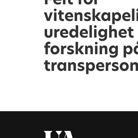
vitenskapel
uredelighet 
forskning p
transperson