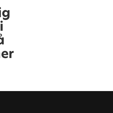
ig
i
å
er