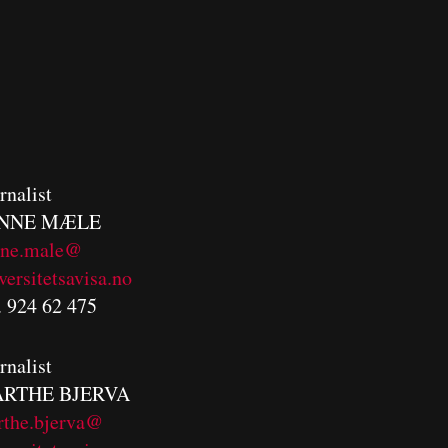
rnalist
NNE MÆLE
nne.male@
versitetsavisa.no
. 924 62 475
rnalist
RTHE BJERVA
rthe.bjerva@