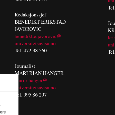
uni
Tel
Redaksjonssjef
BENEDIKT
ERIKSTAD
Jou
JAVOROVIC
KR
benedikt.e.javorovic@
kri
universitetsavisa.no
uni
Tel. 472 38 560
Tel
Journalist
MARI RIAN HANGER
mari.r.hanger@
universitetsavisa.no
Tel. 995 86 297
i
vere