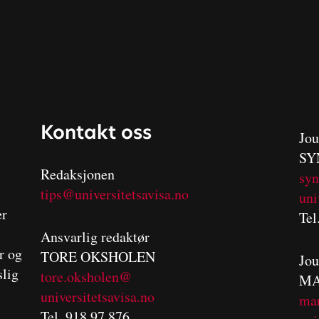
Kontakt oss
Jou
SY
Redaksjonen
sy
tips@universitetsavisa.no
uni
er
Tel
Ansvarlig redaktør
er og
TORE OKSHOLEN
Jou
slig
tore.oksholen@
MA
universitetsavisa.no
m
a
Tel. 918 97 876