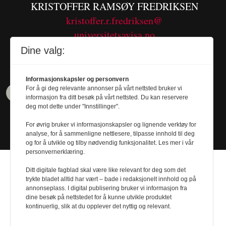
KRISTOFFER RAMSØY FREDRIKSEN
kristoffer.r.fredriksen@
universitetsavisa.no
Tel. 480 55 655
Dine valg:
Informasjonskapsler og personvern
For å gi deg relevante annonser på vårt nettsted bruker vi
informasjon fra ditt besøk på vårt nettsted. Du kan reservere
deg mot dette under "Innstillinger".
For øvrig bruker vi informasjonskapsler og lignende verktøy for
analyse, for å sammenligne nettlesere, tilpasse innhold til deg
og for å utvikle og tilby nødvendig funksjonalitet. Les mer i vår
personvernerklæring.
Ditt digitale fagblad skal være like relevant for deg som det
trykte bladet alltid har vært – bade i redaksjonelt innhold og på
annonseplass. I digital publisering bruker vi informasjon fra
dine besøk på nettstedet for å kunne utvikle produktet
Design by
Nordström Design
- Powered by
kontinuerlig, slik at du opplever det nyttig og relevant.
Labrador CMS