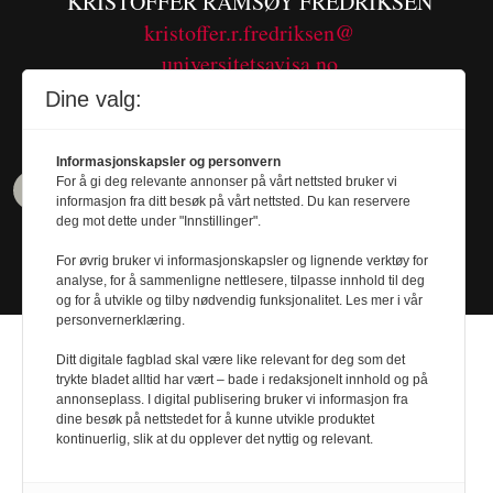
KRISTOFFER RAMSØY FREDRIKSEN
kristoffer.r.fredriksen@
universitetsavisa.no
Tel. 480 55 655
Dine valg:
Informasjonskapsler og personvern
For å gi deg relevante annonser på vårt nettsted bruker vi
informasjon fra ditt besøk på vårt nettsted. Du kan reservere
deg mot dette under "Innstillinger".
For øvrig bruker vi informasjonskapsler og lignende verktøy for
analyse, for å sammenligne nettlesere, tilpasse innhold til deg
og for å utvikle og tilby nødvendig funksjonalitet. Les mer i vår
personvernerklæring.
Ditt digitale fagblad skal være like relevant for deg som det
trykte bladet alltid har vært – bade i redaksjonelt innhold og på
annonseplass. I digital publisering bruker vi informasjon fra
Design by
Nordström Design
- Powered by
dine besøk på nettstedet for å kunne utvikle produktet
kontinuerlig, slik at du opplever det nyttig og relevant.
Labrador CMS