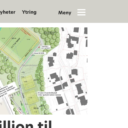
yheter
Ytring
llion til