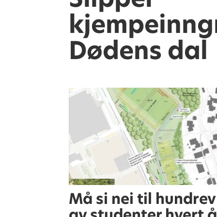
kjempeinngr
Dødens dal
Må si nei til hundrev
av studenter hvert å