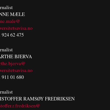
rnalist
NNE MÆLE
nne.male@
versitetsavisa.no
. 924 62 475
rnalist
RTHE BJERVA
rthe.bjerva@
versitetsavisa.no
. 911 01 680
rnalist
ISTOFFER RAMSØY FREDRIKSEN
stoffer.r.fredriksen@