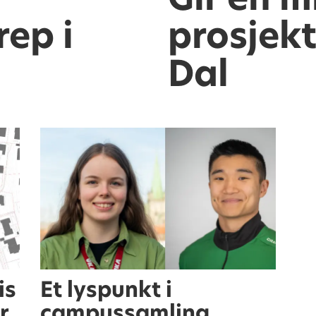
ep i
prosjekt
Dal
is
Et lyspunkt i
r,
campussamling