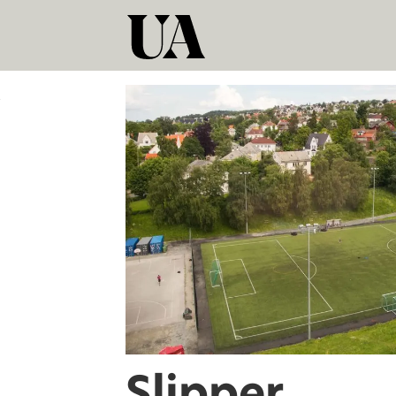
Tag:
dødens
dal
Slipper