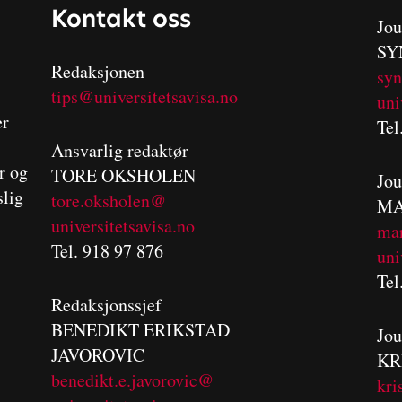
Kontakt oss
Jou
SY
Redaksjonen
sy
tips@universitetsavisa.no
uni
er
Tel
Ansvarlig redaktør
er og
TORE OKSHOLEN
Jou
slig
tore.oksholen@
MA
universitetsavisa.no
m
a
Tel. 918 97 876
uni
Tel
Redaksjonssjef
BENEDIKT
ERIKSTAD
Jou
JAVOROVIC
KR
benedikt.e.javorovic@
kri