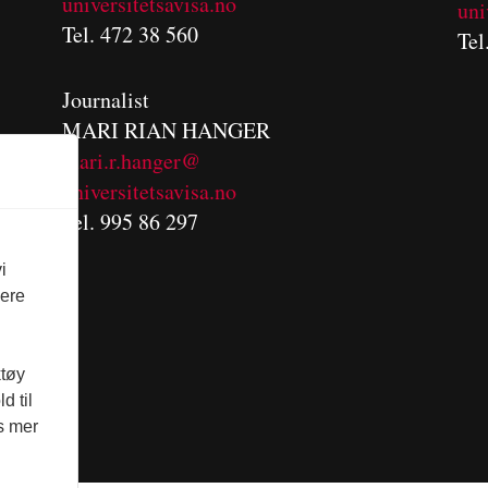
universitetsavisa.no
uni
Tel. 472 38 560
Tel
Journalist
MARI RIAN HANGER
mari.r.hanger@
universitetsavisa.no
Tel. 995 86 297
i
vere
ktøy
d til
es mer