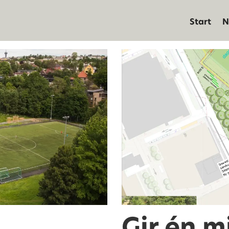
Start
N
Gir én mi