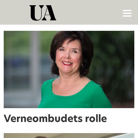
Tag:
didrik
tårnesvik
Verneombudets rolle