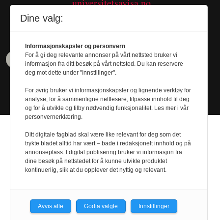
universitetsavisa.no
Tel. 480 55 655
Dine valg:
Informasjonskapsler og personvern
For å gi deg relevante annonser på vårt nettsted bruker vi
informasjon fra ditt besøk på vårt nettsted. Du kan reservere
deg mot dette under "Innstillinger".
For øvrig bruker vi informasjonskapsler og lignende verktøy for
analyse, for å sammenligne nettlesere, tilpasse innhold til deg
og for å utvikle og tilby nødvendig funksjonalitet. Les mer i vår
personvernerklæring.
Ditt digitale fagblad skal være like relevant for deg som det
trykte bladet alltid har vært – bade i redaksjonelt innhold og på
annonseplass. I digital publisering bruker vi informasjon fra
dine besøk på nettstedet for å kunne utvikle produktet
Design by
Nordström Design
- Powered by
kontinuerlig, slik at du opplever det nyttig og relevant.
Labrador CMS
Avvis alle
Godta valgte
Innstillinger