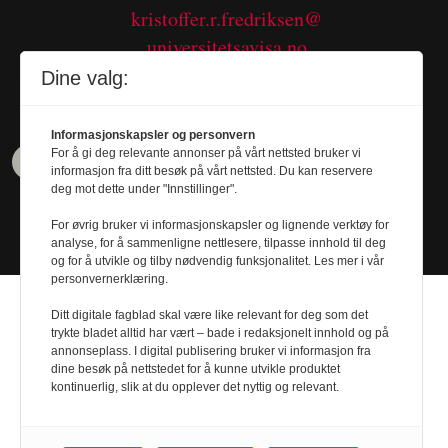
kristoffer.r.fredriksen@
universitetsavisa.no
Tel. 480 55 655
Dine valg:
Informasjonskapsler og personvern
For å gi deg relevante annonser på vårt nettsted bruker vi
informasjon fra ditt besøk på vårt nettsted. Du kan reservere
deg mot dette under "Innstillinger".
For øvrig bruker vi informasjonskapsler og lignende verktøy for
analyse, for å sammenligne nettlesere, tilpasse innhold til deg
og for å utvikle og tilby nødvendig funksjonalitet. Les mer i vår
personvernerklæring.
Ditt digitale fagblad skal være like relevant for deg som det
trykte bladet alltid har vært – bade i redaksjonelt innhold og på
annonseplass. I digital publisering bruker vi informasjon fra
dine besøk på nettstedet for å kunne utvikle produktet
Design by
Nordström Design
- Powered by
kontinuerlig, slik at du opplever det nyttig og relevant.
Labrador CMS