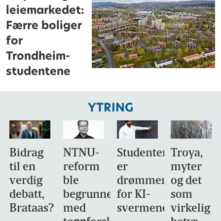
leiemarkedet:
Færre boliger
for
Trondheim-
studentene
YTRING
Bidrag
NTNU-
Studentene
Troya,
til en
reform
er
myter
verdig
ble
drømmemålet
og det
debatt,
begrunnet
for KI-
som
Brataas?
med
svermene
virkelig