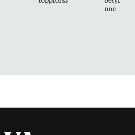
toppforskning
betyr
noe