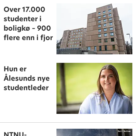
Over 17.000
studenter i
boligkø – 900
flere enn i fjor
Hun er
Ålesunds nye
studentleder
NTNU-