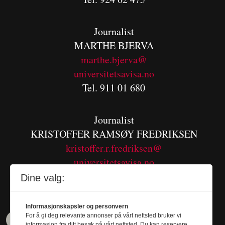
Journalist
MARTHE BJERVA
m
arthe.bjerva@
universitetsavisa.no
Tel. 911 01 680
Journalist
KRISTOFFER RAMSØY FREDRIKSEN
kristoffer.r.fredriksen@
universitetsavisa.no
Tel. 480 55 655
Dine valg:
Informasjonskapsler og personvern
For å gi deg relevante annonser på vårt nettsted bruker vi
informasjon fra ditt besøk på vårt nettsted. Du kan reservere