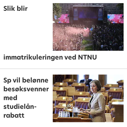
Slik blir
immatrikuleringen ved NTNU
Sp vil belønne
besøksvenner
med
studielån-
rabatt