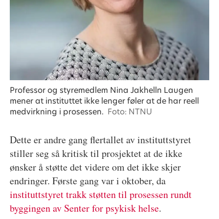
Professor og styremedlem Nina Jakhelln Laugen
mener at instituttet ikke lenger føler at de har reell
medvirkning i prosessen.
Foto: NTNU
Dette er andre gang flertallet av instituttstyret
stiller seg så kritisk til prosjektet at de ikke
ønsker å støtte det videre om det ikke skjer
endringer. Første gang var i oktober, da
instituttstyret trakk støtten til prosessen rundt
byggingen av Senter for psykisk helse
.