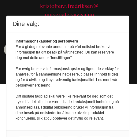
kristoffer.r.fredriksen@
universitetsavisa.no
Tel. 480 55 655
Dine valg:
Informasjonskapsler og personvern
For å gi deg relevante annonser på vårt nettsted bruker vi
informasjon fra ditt besøk på vårt nettsted. Du kan reservere
deg mot dette under "Innstillinger".
For øvrig bruker vi informasjonskapsler og lignende verktøy for
analyse, for å sammenligne nettlesere, tilpasse innhold til deg
og for å utvikle og tilby nødvendig funksjonalitet. Les mer i vår
personvernerklæring.
Ditt digitale fagblad skal være like relevant for deg som det
trykte bladet alltid har vært – bade i redaksjonelt innhold og på
annonseplass. I digital publisering bruker vi informasjon fra
dine besøk på nettstedet for å kunne utvikle produktet
Design by
Nordström Design
- Powered by
kontinuerlig, slik at du opplever det nyttig og relevant.
Labrador CMS