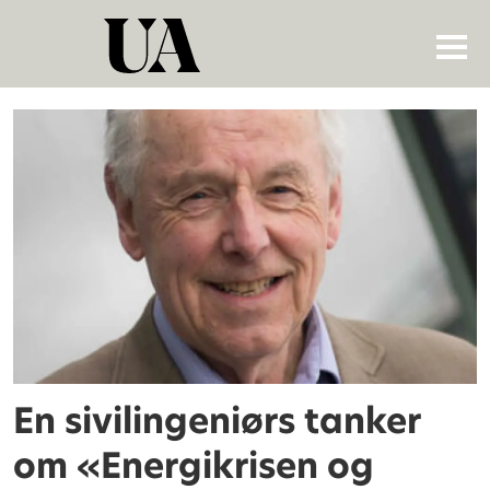
Tag:
kjell
traa
En sivilingeniørs tanker
om «Energikrisen og