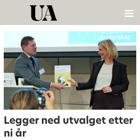
Tag:
kompetansebehovsutv
Legger ned utvalget etter
ni år