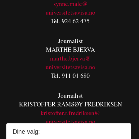
synne.male@
universitetsavisa.no
Tel. 924 62 475
Journalist
MARTHE BJERVA
m
arthe.bjerva@
universitetsavisa.no
Tel. 911 01 680
Journalist
KRISTOFFER RAMSØY FREDRIKSEN
kristoffer.r.fredriksen@
universitetsavisa.no
Tel. 480 55 655
Dine valg: