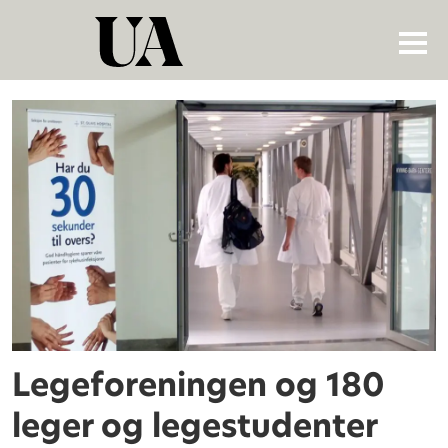
Tag:
legeutdanning
Legeforeningen og 180
leger og legestudenter