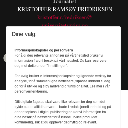
Journalist
KRISTOFFER RAMSØY FREDRIKSEN
kristoffer.r.fredriksen@
universitetsavisa.no
Tel. 480 55 655
Dine valg:
Informasjonskapsler og personvern
For å gi deg relevante annonser på vårt nettsted bruker vi
informasjon fra ditt besøk på vårt nettsted. Du kan reservere
deg mot dette under "Innstillinger".
For øvrig bruker vi informasjonskapsler og lignende verktøy for
analyse, for å sammenligne nettlesere, tilpasse innhold til deg
og for å utvikle og tilby nødvendig funksjonalitet. Les mer i vår
personvernerklæring.
Ditt digitale fagblad skal være like relevant for deg som det
trykte bladet alltid har vært – bade i redaksjonelt innhold og på
annonseplass. I digital publisering bruker vi informasjon fra
dine besøk på nettstedet for å kunne utvikle produktet
Design by
Nordström Design
- Powered by
kontinuerlig, slik at du opplever det nyttig og relevant.
Labrador CMS