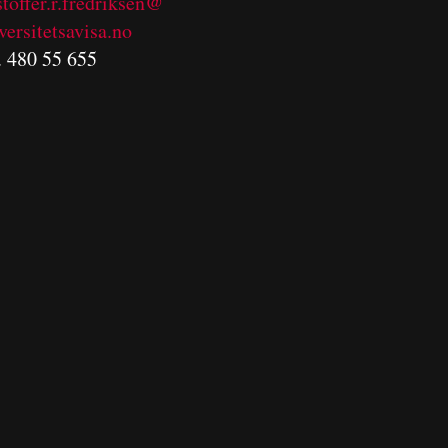
stoffer.r.fredriksen@
versitetsavisa.no
. 480 55 655