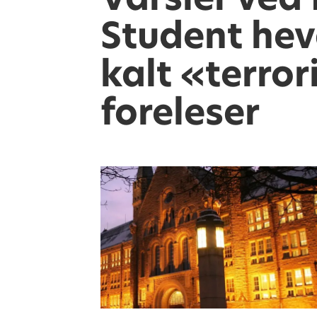
Student hevd
kalt «terror
foreleser