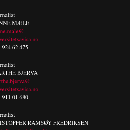
rnalist
NNE MÆLE
nne.male@
versitetsavisa.no
. 924 62 475
rnalist
RTHE BJERVA
rthe.bjerva@
versitetsavisa.no
. 911 01 680
rnalist
ISTOFFER RAMSØY FREDRIKSEN