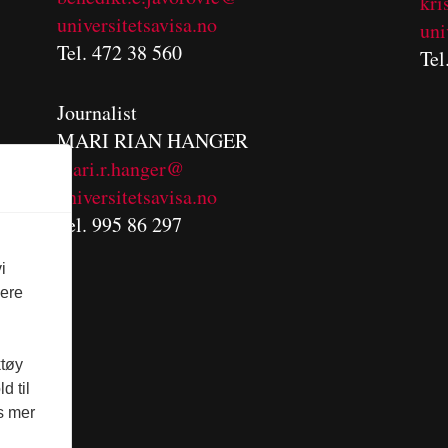
kri
universitetsavisa.no
uni
Tel. 472 38 560
Tel
Journalist
MARI RIAN HANGER
mari.r.hanger@
universitetsavisa.no
Tel. 995 86 297
i
vere
ktøy
d til
es mer