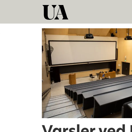
Tag:
mobbing
Varsler ved