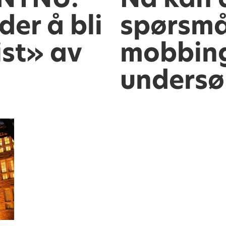
er å bli
spørsmå
ist» av
mobbing
undersø