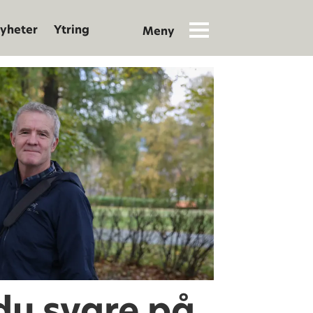
yheter
Ytring
du svare på