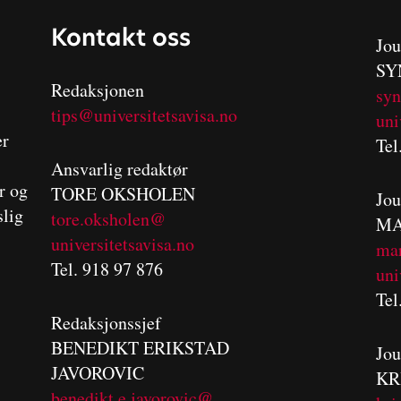
Kontakt oss
Jou
SY
Redaksjonen
sy
tips@universitetsavisa.no
uni
er
Tel
Ansvarlig redaktør
er og
TORE OKSHOLEN
Jou
slig
tore.oksholen@
MA
universitetsavisa.no
m
a
Tel. 918 97 876
uni
Tel
Redaksjonssjef
BENEDIKT
ERIKSTAD
Jou
JAVOROVIC
KR
benedikt.e.javorovic@