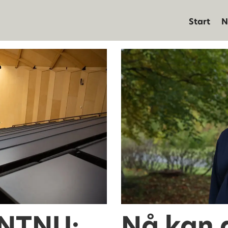
Start
N
 NTNU:
Nå kan 