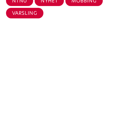
NTNU
NYHET
MOBBING
VARSLING