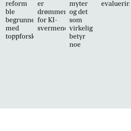
reform
er
myter
evaluerin
ble
drømmemålet
og det
begrunnet
for KI-
som
med
svermene
virkelig
toppforskning
betyr
noe