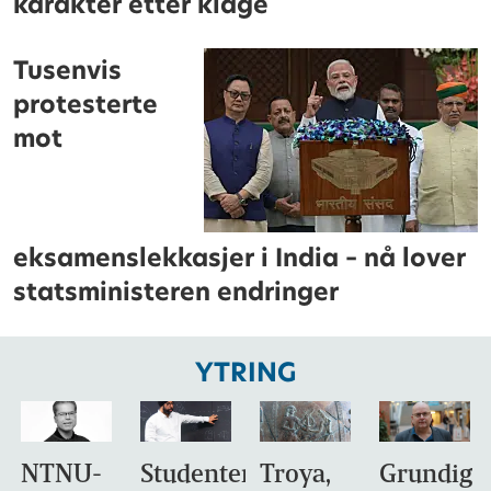
karakter etter klage
Tusenvis
protesterte
mot
eksamenslekkasjer i India – nå lover
statsministeren endringer
YTRING
NTNU-
Studentene
Troya,
Grundig