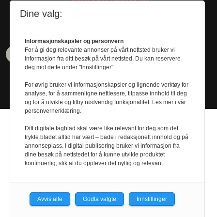
Tel. 480 55 655
Dine valg:
Informasjonskapsler og personvern
For å gi deg relevante annonser på vårt nettsted bruker vi
informasjon fra ditt besøk på vårt nettsted. Du kan reservere
deg mot dette under "Innstillinger".
For øvrig bruker vi informasjonskapsler og lignende verktøy for
analyse, for å sammenligne nettlesere, tilpasse innhold til deg
og for å utvikle og tilby nødvendig funksjonalitet. Les mer i vår
personvernerklæring.
Ditt digitale fagblad skal være like relevant for deg som det
trykte bladet alltid har vært – bade i redaksjonelt innhold og på
annonseplass. I digital publisering bruker vi informasjon fra
dine besøk på nettstedet for å kunne utvikle produktet
Design by
Nordström Design
- Powered by
kontinuerlig, slik at du opplever det nyttig og relevant.
Labrador CMS
Avvis alle
Godta valgte
Innstillinger