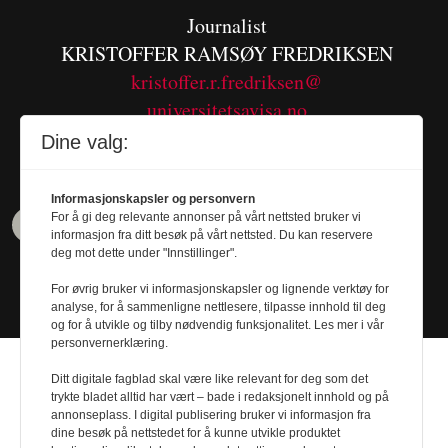
Journalist
KRISTOFFER RAMSØY FREDRIKSEN
kristoffer.r.fredriksen@
universitetsavisa.no
Tel. 480 55 655
Dine valg:
Informasjonskapsler og personvern
For å gi deg relevante annonser på vårt nettsted bruker vi
informasjon fra ditt besøk på vårt nettsted. Du kan reservere
deg mot dette under "Innstillinger".
For øvrig bruker vi informasjonskapsler og lignende verktøy for
analyse, for å sammenligne nettlesere, tilpasse innhold til deg
og for å utvikle og tilby nødvendig funksjonalitet. Les mer i vår
personvernerklæring.
Ditt digitale fagblad skal være like relevant for deg som det
trykte bladet alltid har vært – bade i redaksjonelt innhold og på
annonseplass. I digital publisering bruker vi informasjon fra
dine besøk på nettstedet for å kunne utvikle produktet
Design by
Nordström Design
- Powered by