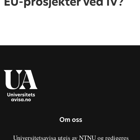
EU-prosjekter ved IV?
Om oss
Universitetsavisa utgis av NTNU og redigeres