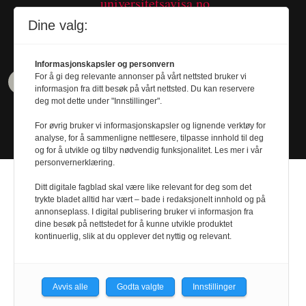
universitetsavisa.no
Tel. 480 55 655
Dine valg:
Informasjonskapsler og personvern
For å gi deg relevante annonser på vårt nettsted bruker vi
informasjon fra ditt besøk på vårt nettsted. Du kan reservere
deg mot dette under "Innstillinger".
For øvrig bruker vi informasjonskapsler og lignende verktøy for
analyse, for å sammenligne nettlesere, tilpasse innhold til deg
og for å utvikle og tilby nødvendig funksjonalitet. Les mer i vår
personvernerklæring.
Ditt digitale fagblad skal være like relevant for deg som det
trykte bladet alltid har vært – bade i redaksjonelt innhold og på
annonseplass. I digital publisering bruker vi informasjon fra
Design by
Nordström Design
- Powered by
dine besøk på nettstedet for å kunne utvikle produktet
kontinuerlig, slik at du opplever det nyttig og relevant.
Labrador CMS
Avvis alle
Godta valgte
Innstillinger