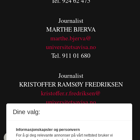
Tel. 924 62 475
Journalist
MARTHE BJERVA
m
arthe.bjerva@
universitetsavisa.no
Tel. 911 01 680
Journalist
KRISTOFFER RAMSØY FREDRIKSEN
kristoffer.r.fredriksen@
universitetsavisa.no
Tel. 480 55 655
Dine valg:
Informasjonskapsler og personvern
For å gi deg relevante annonser på vårt nettsted bruker vi