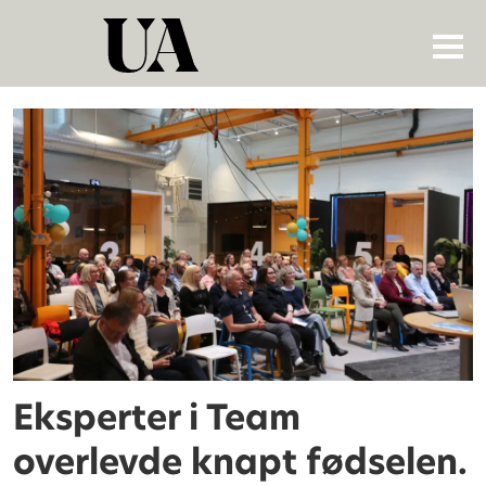
Tag:
størker
moe
Eksperter i Team
overlevde knapt fødselen.