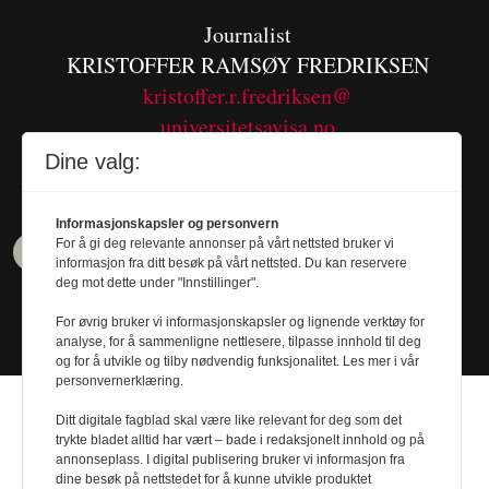
Journalist
KRISTOFFER RAMSØY FREDRIKSEN
kristoffer.r.fredriksen@
universitetsavisa.no
Tel. 480 55 655
Dine valg:
Informasjonskapsler og personvern
For å gi deg relevante annonser på vårt nettsted bruker vi
informasjon fra ditt besøk på vårt nettsted. Du kan reservere
deg mot dette under "Innstillinger".
For øvrig bruker vi informasjonskapsler og lignende verktøy for
analyse, for å sammenligne nettlesere, tilpasse innhold til deg
og for å utvikle og tilby nødvendig funksjonalitet. Les mer i vår
personvernerklæring.
Ditt digitale fagblad skal være like relevant for deg som det
trykte bladet alltid har vært – bade i redaksjonelt innhold og på
annonseplass. I digital publisering bruker vi informasjon fra
Design by
Nordström Design
- Powered by
dine besøk på nettstedet for å kunne utvikle produktet