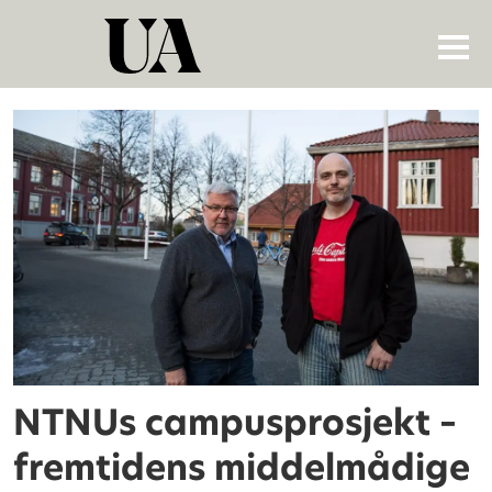
Tag:
statens
arealnorm
NTNUs campusprosjekt –
fremtidens middelmådige