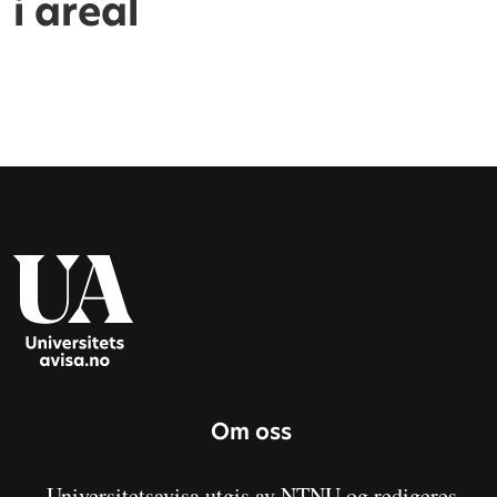
i areal
Om oss
Universitetsavisa utgis av NTNU og redigeres