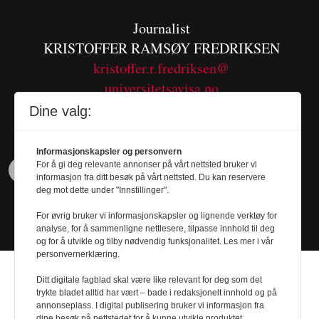
Journalist
KRISTOFFER RAMSØY FREDRIKSEN
kristoffer.r.fredriksen@
universitetsavisa.no
Tel. 480 55 655
Dine valg:
Informasjonskapsler og personvern
For å gi deg relevante annonser på vårt nettsted bruker vi
informasjon fra ditt besøk på vårt nettsted. Du kan reservere
deg mot dette under "Innstillinger".
For øvrig bruker vi informasjonskapsler og lignende verktøy for
analyse, for å sammenligne nettlesere, tilpasse innhold til deg
og for å utvikle og tilby nødvendig funksjonalitet. Les mer i vår
personvernerklæring.
Ditt digitale fagblad skal være like relevant for deg som det
trykte bladet alltid har vært – bade i redaksjonelt innhold og på
annonseplass. I digital publisering bruker vi informasjon fra
dine besøk på nettstedet for å kunne utvikle produktet