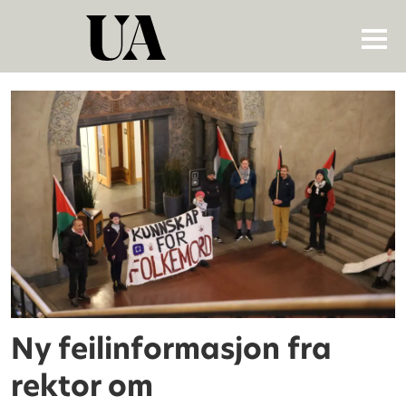
Tag:
ulrika
mårtensson
Ny feilinformasjon fra
rektor om