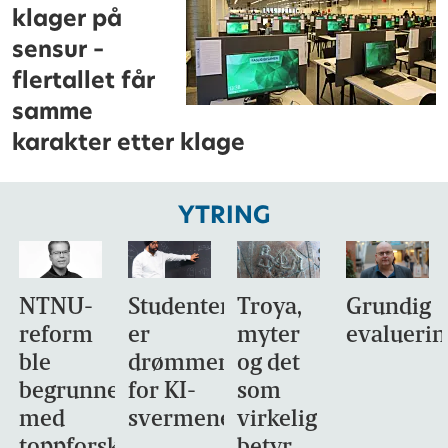
klager på
sensur –
flertallet får
samme
karakter etter klage
YTRING
NTNU-
Studentene
Troya,
Grundig
reform
er
myter
evaluerin
ble
drømmemålet
og det
begrunnet
for KI-
som
med
svermene
virkelig
toppforskning
betyr