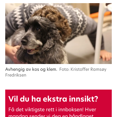
Avhengig av kos og klem.
Foto: Kristoffer Ramsøy
Fredriksen
Vil du ha ekstra innsikt?
Få det viktigste rett i innboksen! Hver
mandag sender vi deg en håndlaget