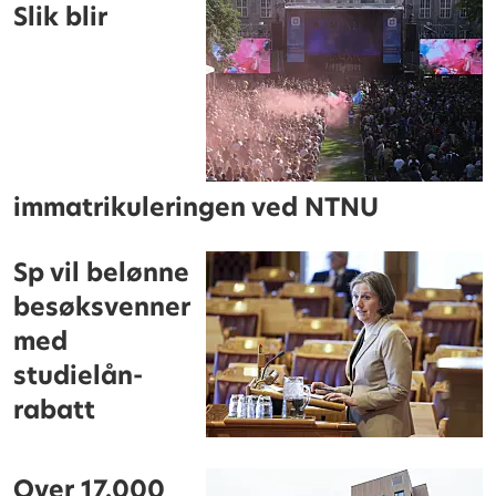
Slik blir
immatrikuleringen ved NTNU
Sp vil belønne
besøksvenner
med
studielån-
rabatt
Over 17.000