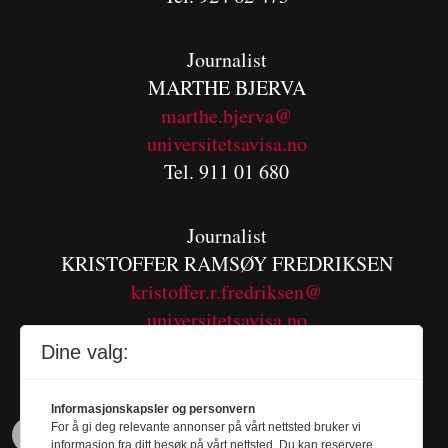
Journalist
MARTHE BJERVA
m
arthe.bjerva@
universitetsavisa.no
Tel. 911 01 680
Journalist
KRISTOFFER RAMSØY FREDRIKSEN
kristoffer.r.fredriksen@
universitetsavisa.no
Tel. 480 55 655
Dine valg:
Informasjonskapsler og personvern
For å gi deg relevante annonser på vårt nettsted bruker vi
informasjon fra ditt besøk på vårt nettsted. Du kan reservere