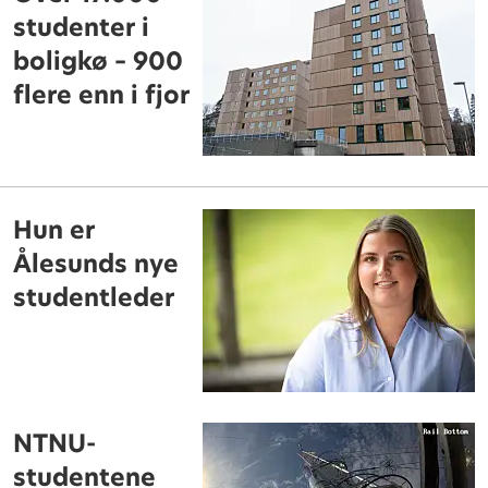
studenter i
boligkø – 900
flere enn i fjor
Hun er
Ålesunds nye
studentleder
NTNU-
studentene